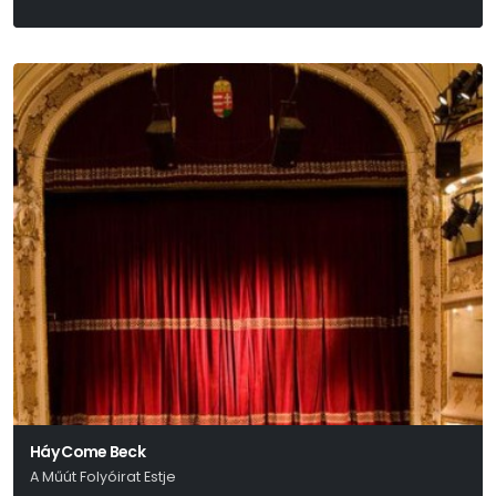
Háy János
Háy Come Beck
A Műút Folyóirat Estje