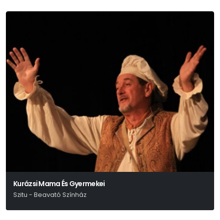
Kurázsi Mama És Gyermekei
Szitu - Beavató Színház