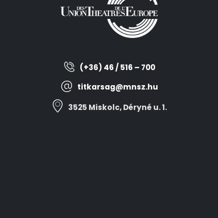
(+36) 46 / 516 – 700
titkarsag@mnsz.hu
3525 Miskolc, Déryné u. 1.