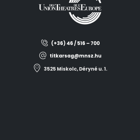
(+36) 46 / 516 – 700
titkarsag@mnsz.hu
3525 Miskolc, Déryné u. 1.