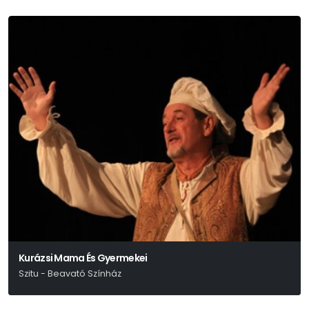
Kurázsi Mama És Gyermekei
Szitu - Beavató Színház