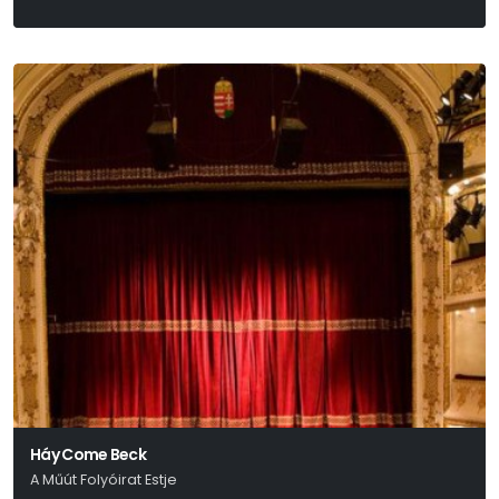
Háy János
Háy Come Beck
A Műút Folyóirat Estje