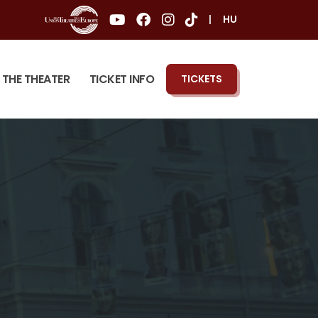
|
HU
THE THEATER
TICKET INFO
TICKETS