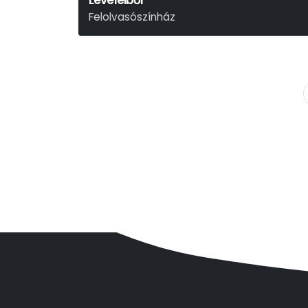
Leveleiből
Felolvasószínház