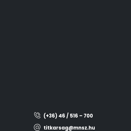
(+36) 46 / 516 – 700
titkarsag@mnsz.hu