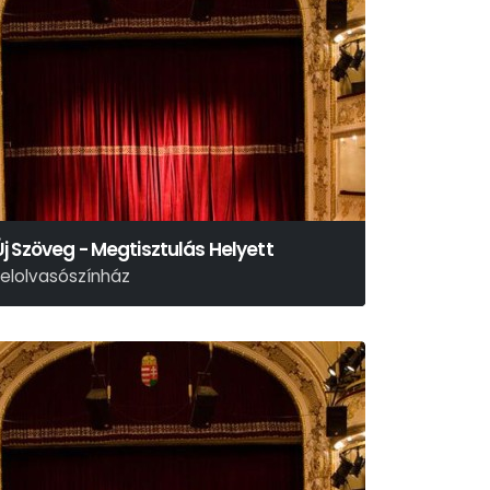
Új Szöveg - Megtisztulás Helyett
Felolvasószínház