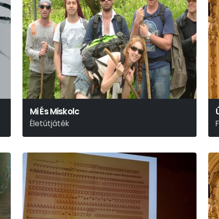
Mi És Miskolc
Életútjáték
Deres Péter - Szőcs Artur