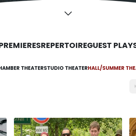
PREMIERES
REPERTOIRE
GUEST PLAY
HAMBER THEATER
STUDIO THEATER
HALL/SUMMER THE