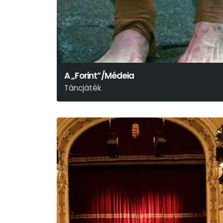
A „Forint”/Médeia
Táncjáték