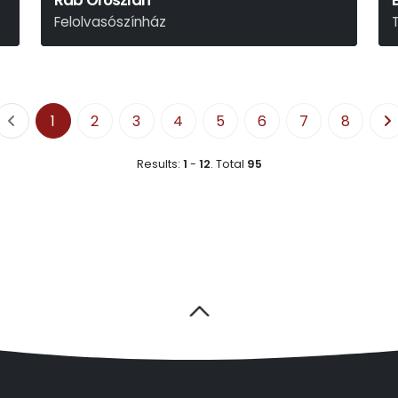
Rab Oroszlán
Felolvasószínház
1
2
3
4
5
6
7
8
Results:
1
-
12
.
Total
95