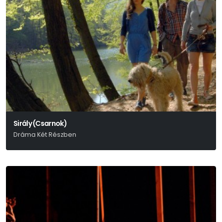
Sirály (Csarnok)
Dráma Két Részben
Anton Pavlovics Csehov