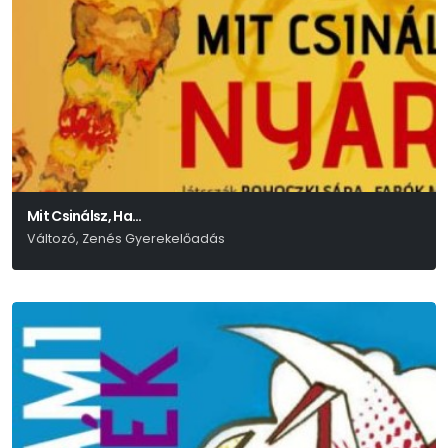
Mit Csinálsz, Ha…
Változó, Zenés Gyerekelőadás