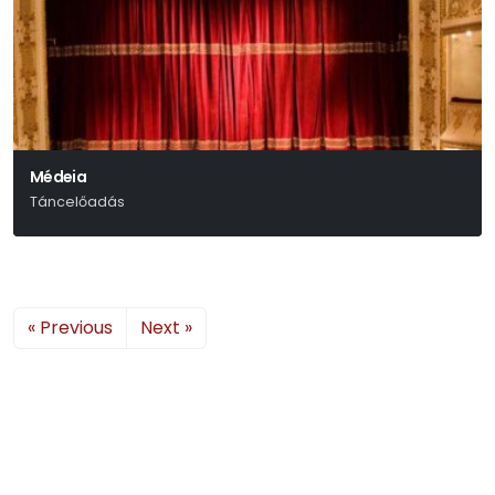
Médeia
Táncelőadás
« Previous
Next »