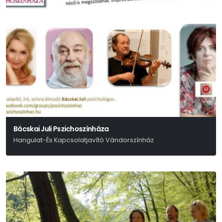
Bácskai Juli Pszichoszínháza
Hangulat-És Kapcsolatjavító Vándorszínház