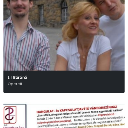
Lili Bárónő
Operett
Huszka Jenő-Martos Ferenc