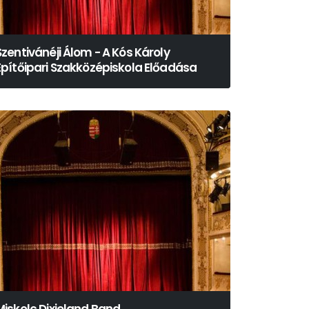
Szentivánéji Álom - A Kós Károly
Építőipari Szakközépiskola Előadása