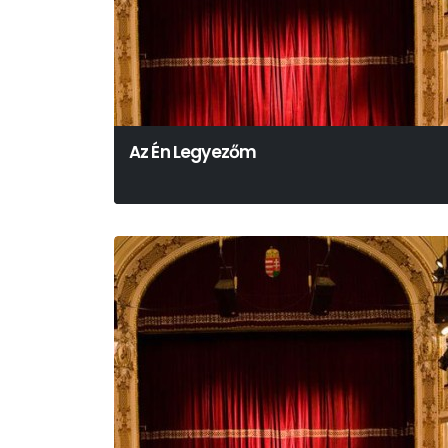
Az Én Legyezőm