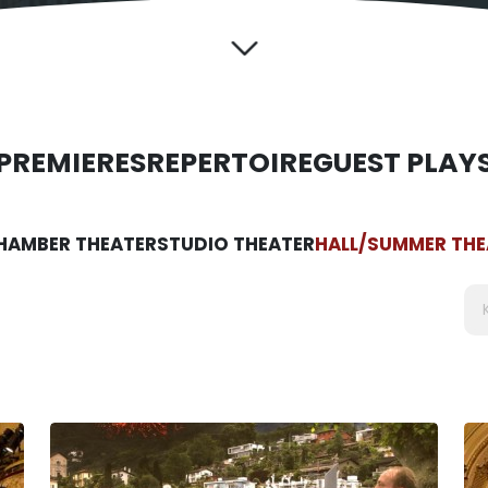
PREMIERES
REPERTOIRE
GUEST PLAY
HAMBER THEATER
STUDIO THEATER
HALL/SUMMER THE