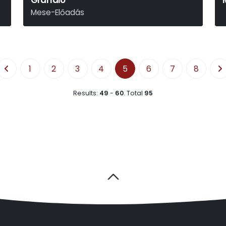
Graffaló
Mese-Előadás
Julia Donaldson
1
2
3
4
5
6
7
8
Results:
49
-
60
.
Total
95