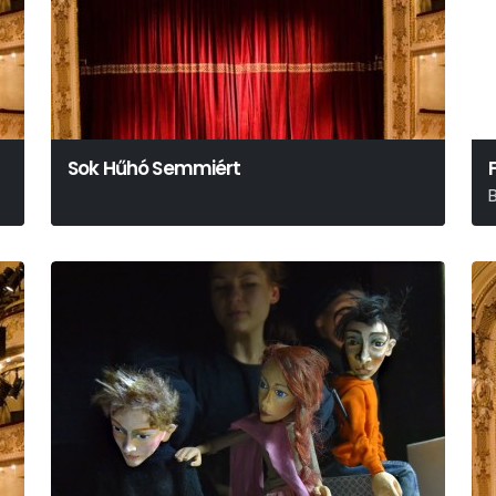
Sok Hűhó Semmiért
F