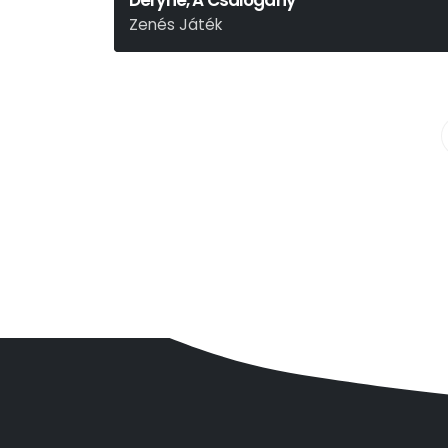
Déryné, A Csalogány
Zenés Játék