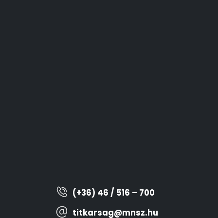
(+36) 46 / 516 – 700
titkarsag@mnsz.hu