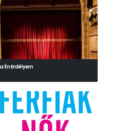
Az Én Erdélyem