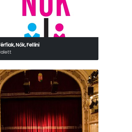
érfiak, Nők, Fellini
Balett