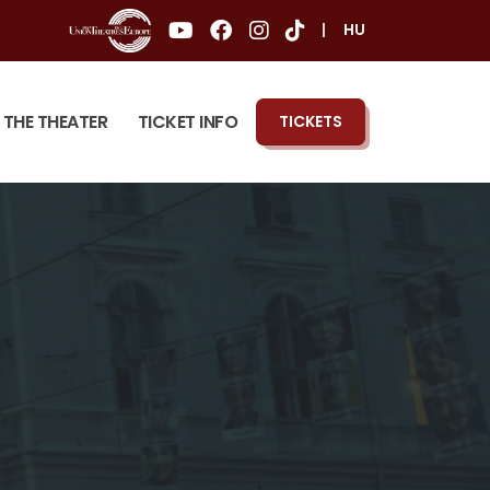
|
HU
THE THEATER
TICKET INFO
TICKETS