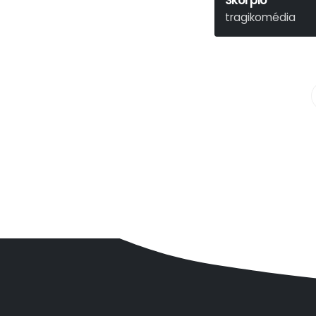
Skorpió
tragikomédia
Kerékgyártó István