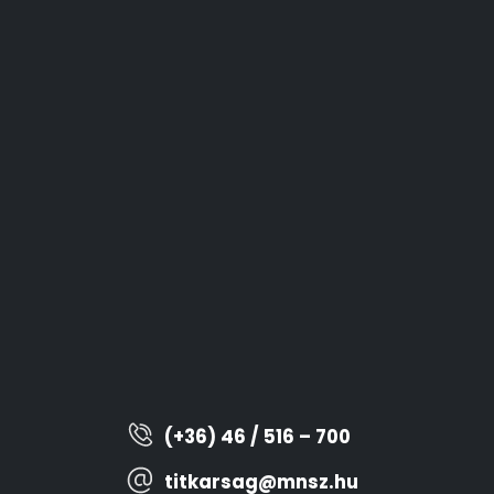
(+36) 46 / 516 – 700
titkarsag@mnsz.hu