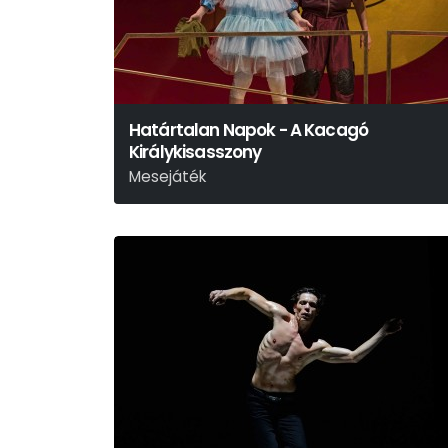
Határtalan Napok - A Kacagó
Királykisasszony
Mesejáték
N. Tóth Anikó