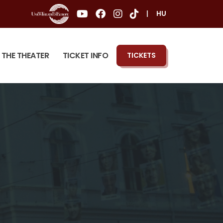
|
HU
THE THEATER
TICKET INFO
TICKETS