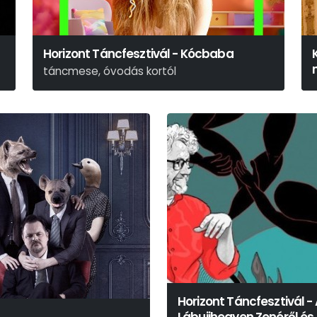
Horizont Táncfesztivál - Kócbaba
táncmese, óvodás kortól
Horizont Táncfesztivál -