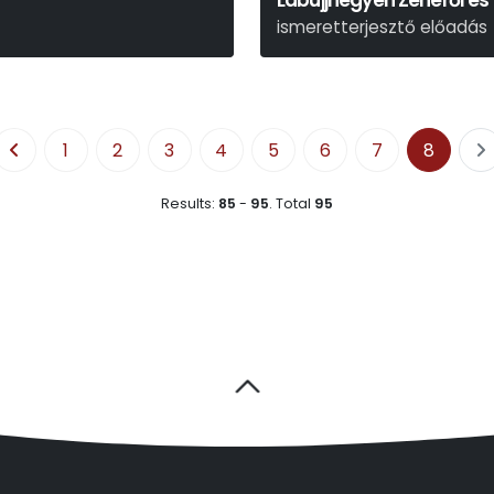
Lábujjhegyen Zenéről és
ismeretterjesztő előadás
1
2
3
4
5
6
7
8
Results:
85
-
95
.
Total
95