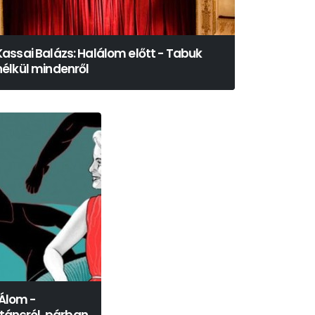
Kassai Balázs: Halálom előtt - Tabuk
nélkül mindenről
 Álom -