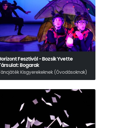
Horizont Fesztivál - Bozsik Yvette
Társulat: Bogarak
Táncjáték Kisgyerekeknek (Óvodásoknak)