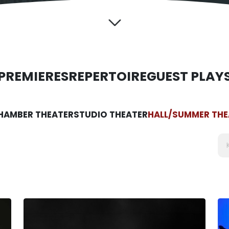
PREMIERES
REPERTOIRE
GUEST PLAY
HAMBER THEATER
STUDIO THEATER
HALL/SUMMER THE