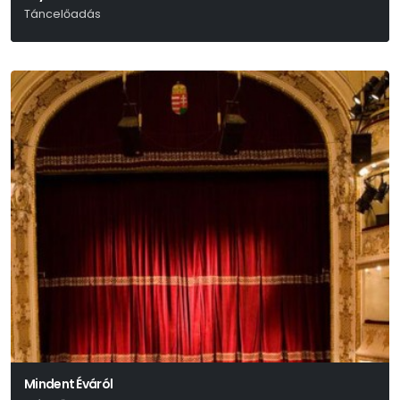
Táncelőadás
Weöres Sándor
Mindent Éváról