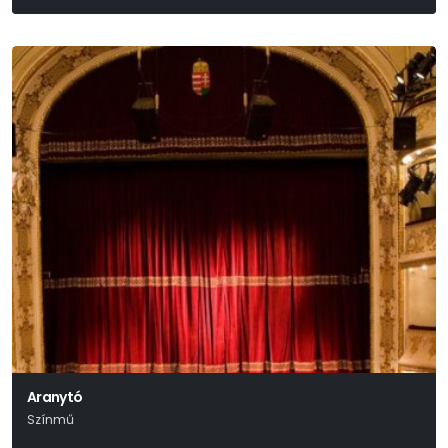
Ken Kesey
Aranytó
Színmű
Ernest Thompson