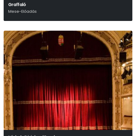
Graffaló
Mese-Előadás
Julia Donaldson