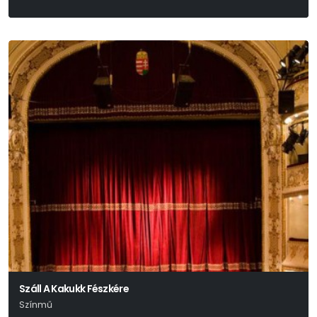
Száll A Kakukk Fészkére
Színmű