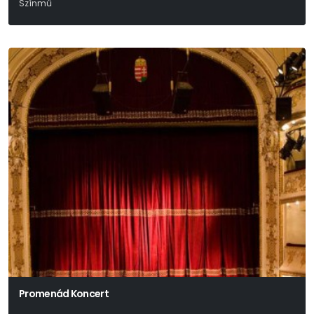
Színmű
Mary Orr
Promenád Koncert