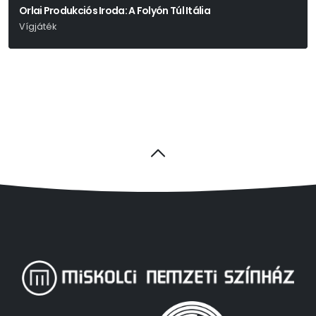
Orlai Produkciós Iroda: A Folyón Túl Itália
Vígjáték
Joe Dipietro