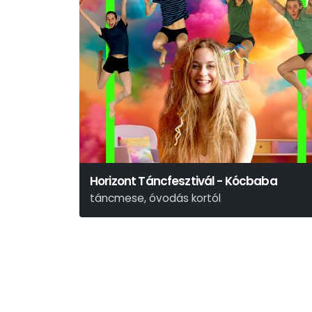
Horizont Táncfesztivál - Kócbaba
táncmese, óvodás kortól