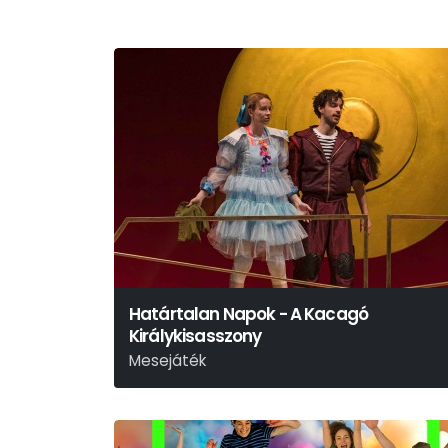
Határtalan Napok - A Kacagó
Királykisasszony
Mesejáték
N. Tóth Anikó