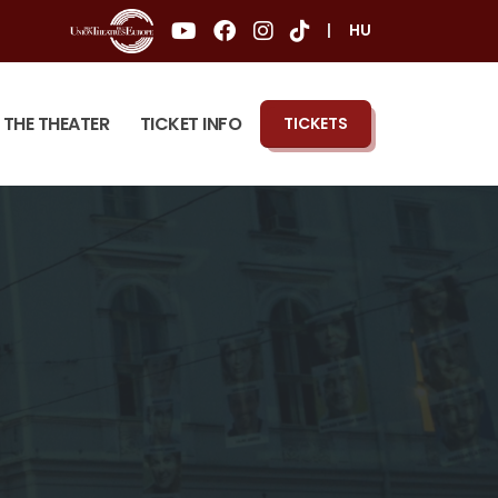
|
HU
THE THEATER
TICKET INFO
TICKETS