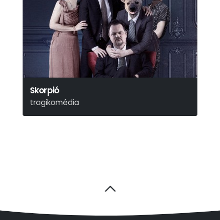
Skorpió
tragikomédia
Kerékgyártó István