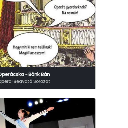
Operácska - Bánk Bán
Opera-Beavató Sorozat
rkel Ferenc