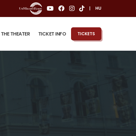
|
HU
THE THEATER
TICKET INFO
TICKETS