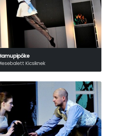
Hamupipőke
Mesebalett Kicsiknek
zergej Prokofjev