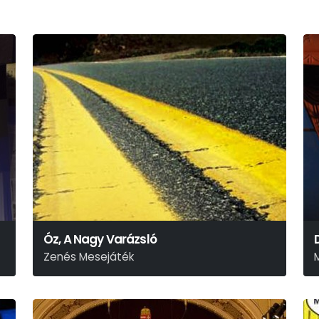
Óz, A Nagy Varázsló
Zenés Mesejáték
L. Frank Baum
P