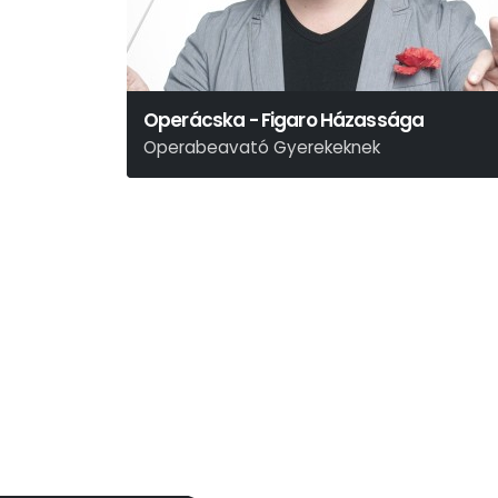
Operácska - Figaro Házassága
Operabeavató Gyerekeknek
Wolfgang Amadeus Mozart