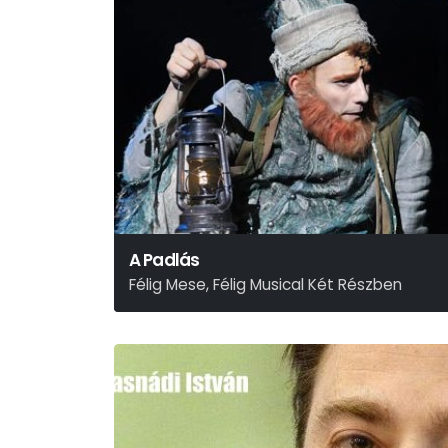
A Padlás
Félig Mese, Félig Musical Két Részben
Presser – Sztevanovity – Horváth