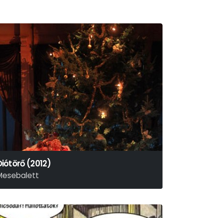
Diótörő (2012)
Mesebalett
. I. Csajkovszkij