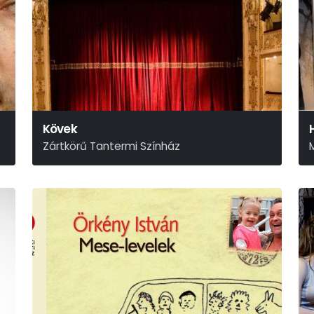
Kövek
Zártkörű Tantermi Színház
Stefo Nantsou-Tom Lycos
S