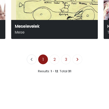
Meselevelek
Mese
Örkény István
S
1
2
3
Results:
1
-
12
.
Total
31