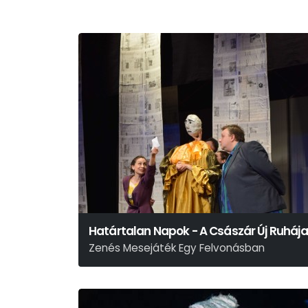
Határtalan Napok - A Császár Új Ruhája
Zenés Mesejáték Egy Felvonásban
Hans Christian Andersen