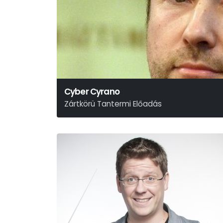
Cyber Cyrano
Zártkörü Tantermi Előadás
Tasnádi István