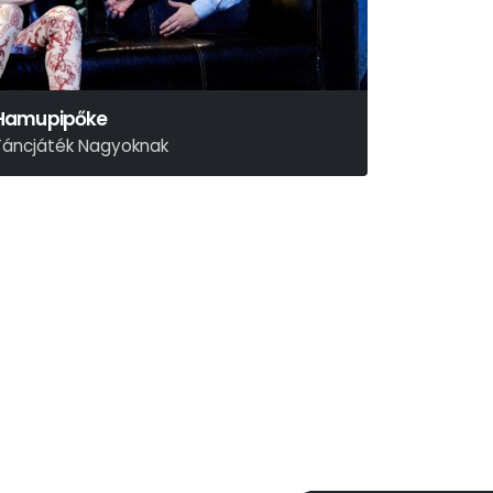
Hamupipőke
Táncjáték Nagyoknak
zergej Prokofjev