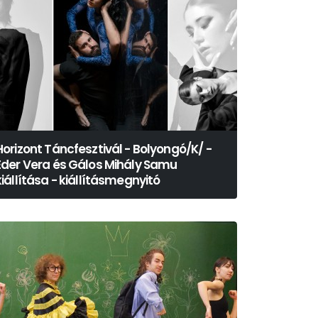
Horizont Táncfesztivál - Bolyongó/K/ -
Éder Vera és Gálos Mihály Samu
kiállítása - kiállításmegnyitó