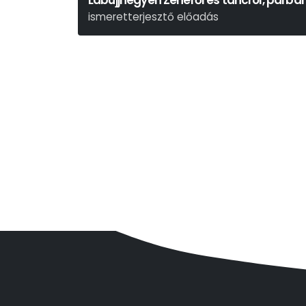
Lábujjhegyen Zenéről és táncról, párba
ismeretterjesztő előadás