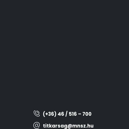
(+36) 46 / 516 – 700
titkarsag@mnsz.hu