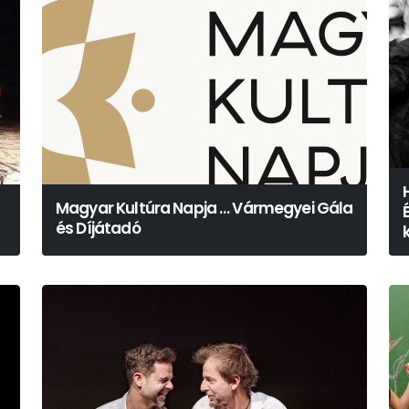
Magyar Kultúra Napja … Vármegyei Gála
és Díjátadó