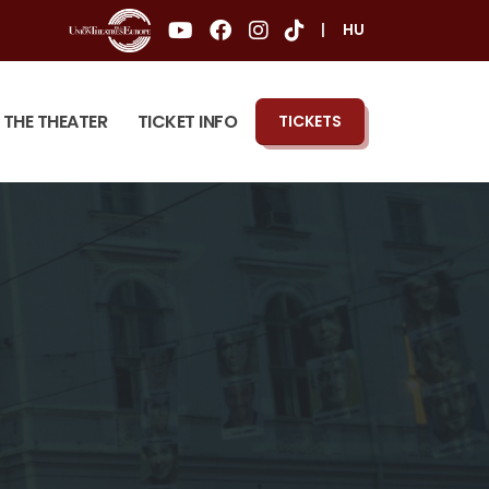
|
HU
THE THEATER
TICKET INFO
TICKETS