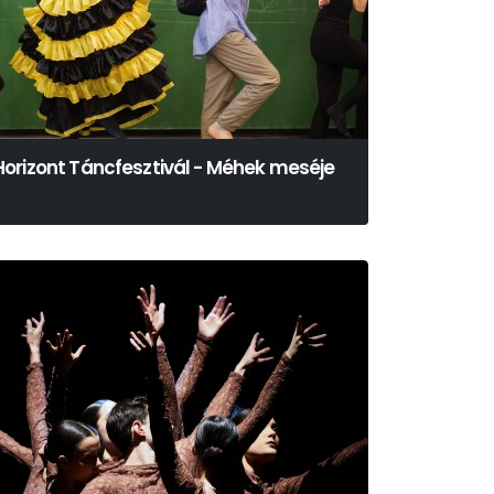
Horizont Táncfesztivál - Méhek meséje