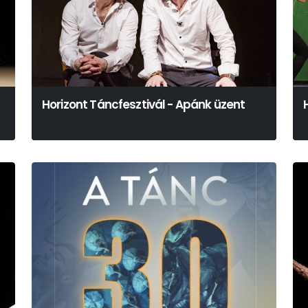
Horizont Táncfesztivál - Apánk üzent