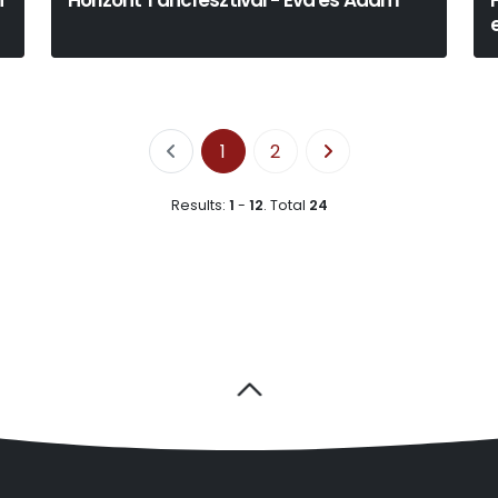
n
Horizont Táncfesztivál - Éva és Ádám
1
2
Results:
1
-
12
.
Total
24