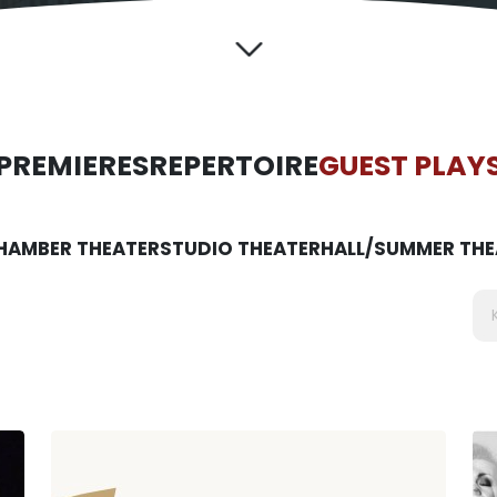
PREMIERES
REPERTOIRE
GUEST PLAY
HAMBER THEATER
STUDIO THEATER
HALL/SUMMER THE