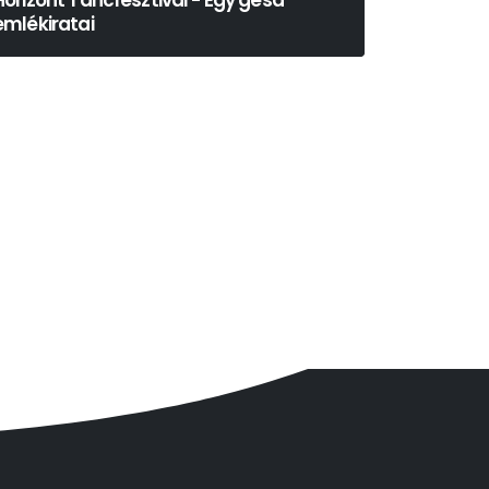
Horizont Táncfesztivál - Egy gésa
emlékiratai