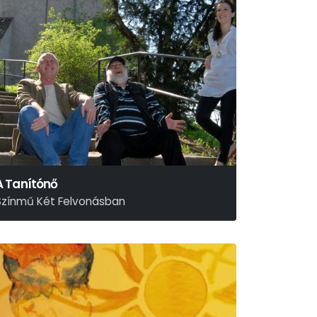
A Tanítónő
Színmű Két Felvonásban
ródy Sándor