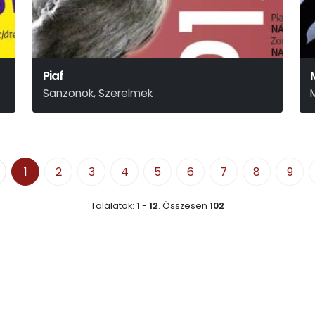
Piaf
Sanzonok, Szerelmek
1
2
3
4
5
6
7
8
9
Találatok:
1
-
12
.
Összesen
102