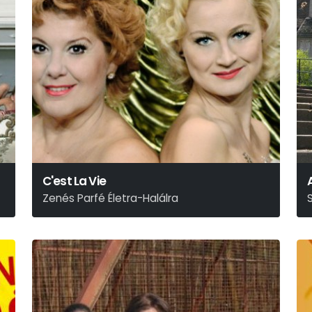
C'est La Vie
Zenés Parfé Életra-Halálra
Gregg Opelka
B