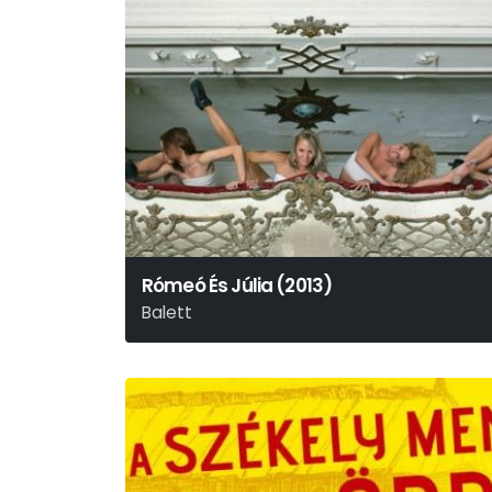
Rómeó És Júlia (2013)
Balett
Shakespeare-Csajkovszkij