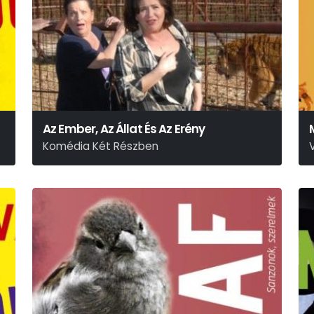
Az Ember, Az Állat És Az Erény
Komédia Két Részben
Luigi Pirandello