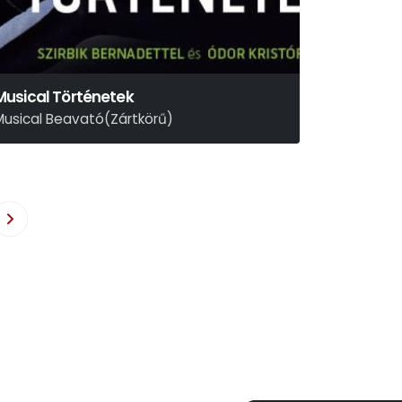
Musical Történetek
Musical Beavató(Zártkörű)