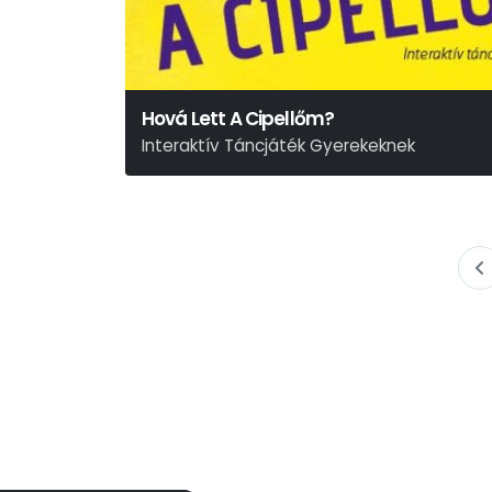
Hová Lett A Cipellőm?
Interaktív Táncjáték Gyerekeknek