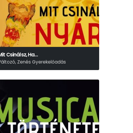
Mit Csinálsz, Ha…
Változó, Zenés Gyerekelőadás