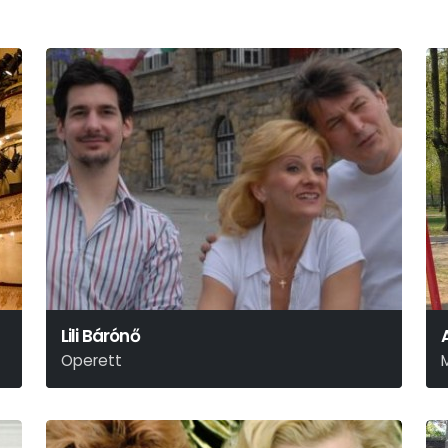
Lili Bárónő
Operett
Huszka Jenő-Martos Ferenc
L