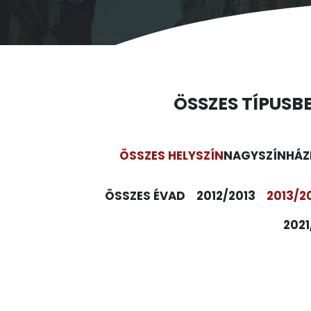
ÖSSZES TÍPUS
B
ÖSSZES HELYSZÍN
NAGYSZÍNHÁZ
ÖSSZES ÉVAD
2012/2013
2013/2
2021