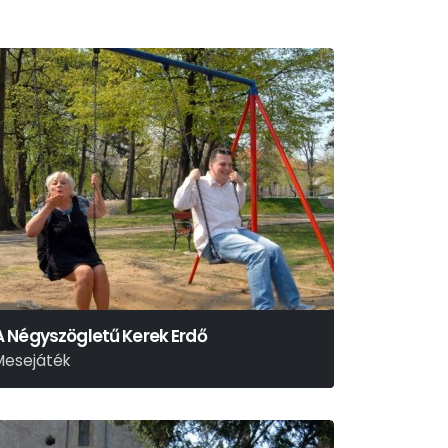
A Négyszögletű Kerek Erdő
Mesejáték
ázár Ervin