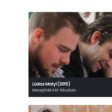
Lúdas Matyi (2015)
Mesejáték Két Részben
Fazekas Mihály – Schwajda György