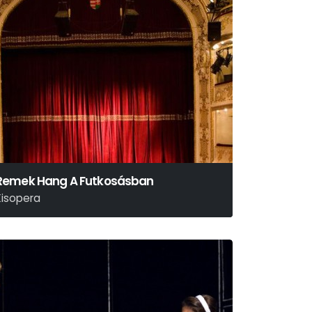
Remek Hang A Futkosásban
Kisopera
áry László