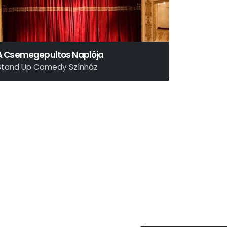
A Csemegepultos Naplója
Stand Up Comedy Színház
erlóczy Márton