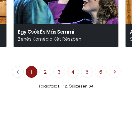
Egy Csók És Más Semmi
Zenés Komédia Két Részben
Eisemann Mihály-Halász Imre-Békeffi István
G
1
2
3
4
5
6
Találatok:
1
-
12
.
Összesen
64