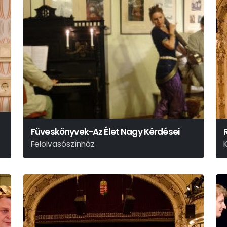
Füveskönyvek-Az Élet Nagy Kérdései
Felolvasószínház
Hamvas Béla – Márai Sándor – Weöres Sándor
S