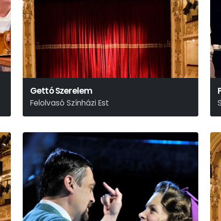
Gettó Szerelem
Felolvasó Színházi Est
Réczei Tamás
A