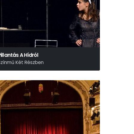
Pillantás A Hídról
Színmű Két Részben
rthur Miller