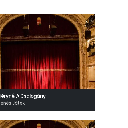
Déryné, A Csalogány
Zenés Játék