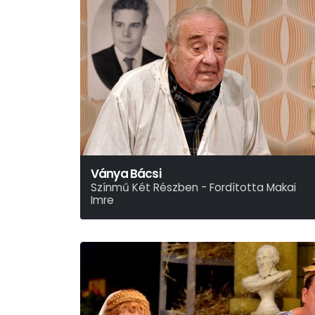
Ványa Bácsi
Színmű Két Részben - Fordította Makai
Imre
Anton Pavlovics Csehov