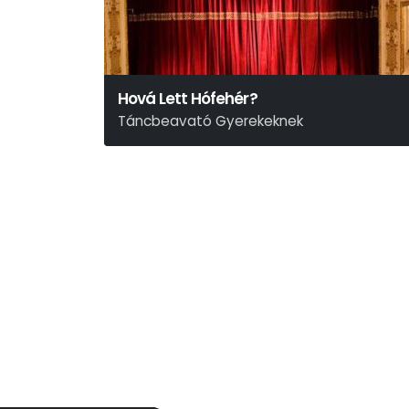
Hová Lett Hófehér?
Táncbeavató Gyerekeknek