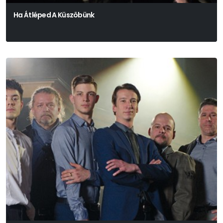
Ha Átléped A Küszöbünk