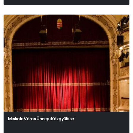
Vinnai András
Miskolc Város Ünnepi Közgyűlése