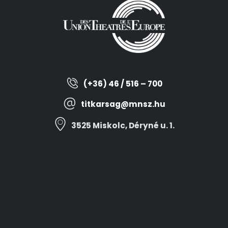
(+36) 46 / 516 – 700
titkarsag@mnsz.hu
3525 Miskolc, Déryné u. 1.