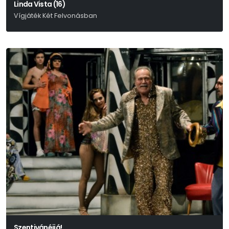
Linda Vista (16)
Vígjáték Két Felvonásban
Tracy Letts
Szentivánéjiá!