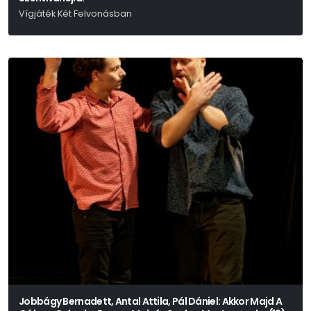
Vígjáték Két Felvonásban
Shakespeare Címében Is Hasonló Vígjátéka Alapján Nádasdy Ádám
Fordítását Felhasználva Írta: Rusznyák Gábor
Jobbágy Bernadett, Antal Attila, Pál Dániel: Akkor Majd A