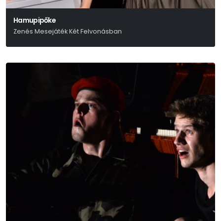
Hamupipőke
Zenés Mesejáték Két Felvonásban
Grimm Testvérek - Gimesi Dóra