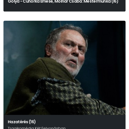
Gólya - Cuhorka Emese, Molnár Csaba: Mestermunka (16)
Hazatérés (16)
Tragikomédia Két Felvonásban