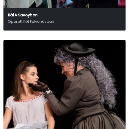
Bál A Savoyban
Operett Két Felvonásban
Ábrahám Pál