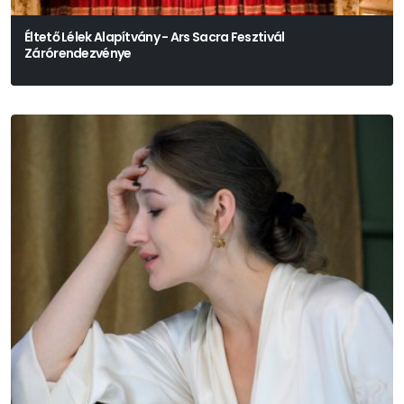
Éltető Lélek Alapítvány - Ars Sacra Fesztivál
Zárórendezvénye