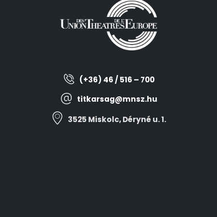
(+36) 46 / 516 – 700
titkarsag@mnsz.hu
3525 Miskolc, Déryné u. 1.