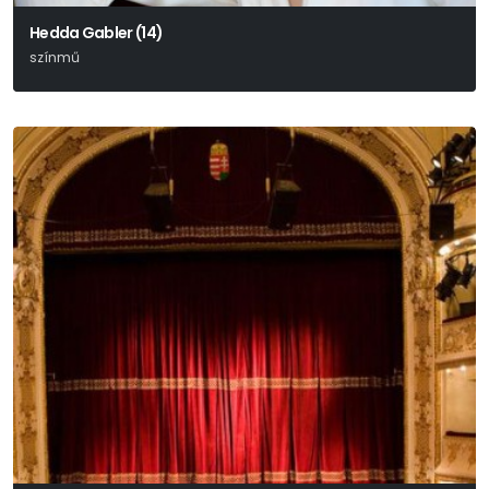
Hedda Gabler (14)
színmű
Henrik Ibsen Drámája Alapján