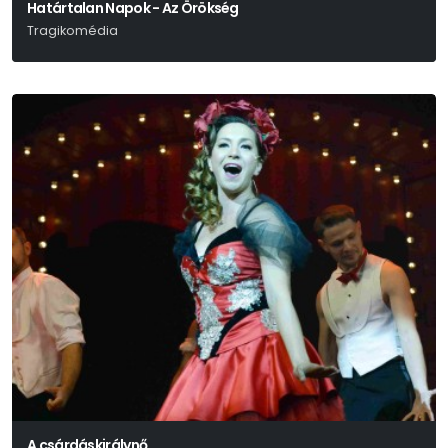
Határtalan Napok - Az Örökség
Tragikomédia
Schwechtje Mihály
A csárdáskirálynő