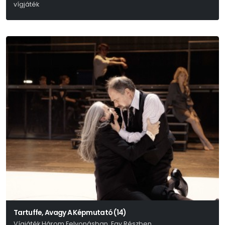
vígjáték
Molnár Ferenc
Tartuffe, Avagy A Képmutató (14)
Vígjáték Három Felvonásban, Egy Részben