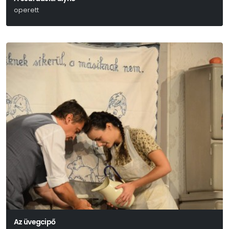
operett
Kálmán Imre-Leo Stein- Jenbach Béla
Az üvegcipő