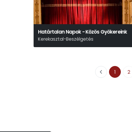
Határtalan Napok - Közös Gyökereink
Kerekasztal-Beszélgetés
1
2