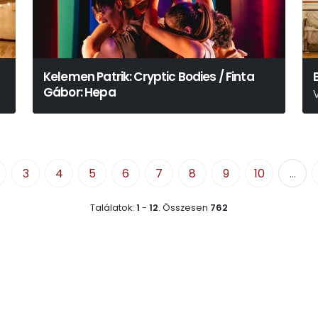
Kelemen Patrik: Cryptic Bodies / Finta
Gábor: Hepa
W
3
4
5
6
7
8
9
10
...
Találatok:
1
-
12
.
Összesen
762