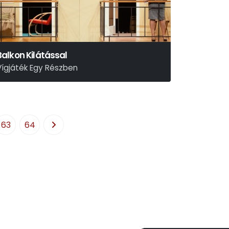
Balkon Kilátással
Vígjáték Egy Részben
il Calhoun
63
64