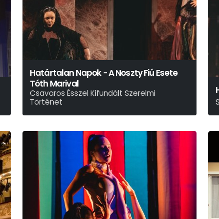
Határtalan Napok - A Noszty Fiú Esete
Tóth Marival
Csavaros Ésszel Kifundált Szerelmi
Történet
Mikszáth Kálmán - Gyarmati Kata
M