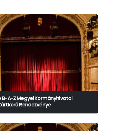
A B-A-Z Megyei Kormányhivatal
Zártkörű Rendezvénye