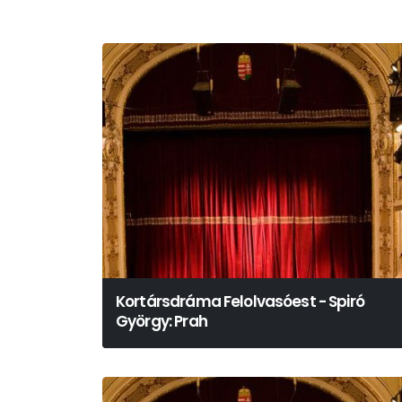
Kortársdráma Felolvasóest - Spiró
György: Prah