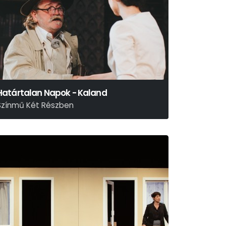
Határtalan Napok - Kaland
Színmű Két Részben
árai Sándor