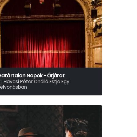
Határtalan Napok - Őrjárat
fj. Havasi Péter Önálló Estje Egy
Felvonásban