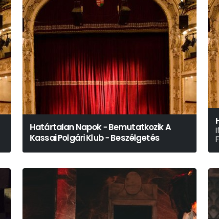
Határtalan Napok - Bemutatkozik A
I
Kassai Polgári Klub - Beszélgetés