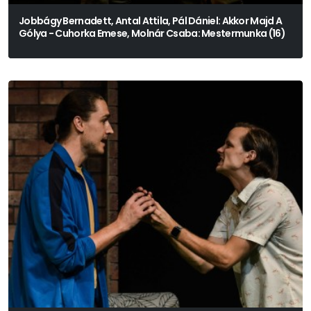
Jobbágy Bernadett, Antal Attila, Pál Dániel: Akkor Majd A
Gólya - Cuhorka Emese, Molnár Csaba: Mestermunka (16)