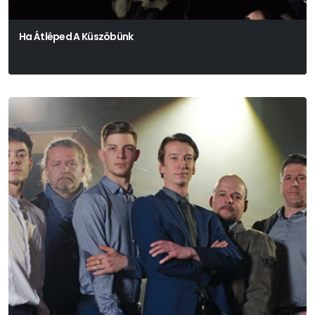
Ha Átléped A Küszöbünk