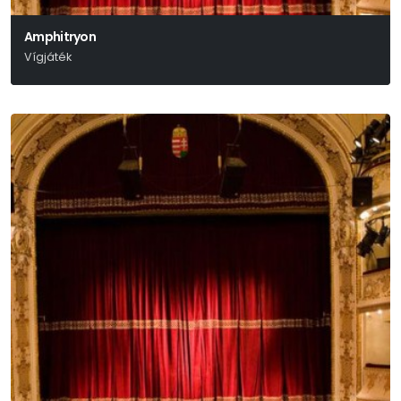
Amphitryon
Vígjáték
Heinrich Von Kleist