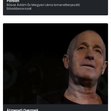
Párban
Bősze Ádám És Megyeri Léna Ismeretterjesztő
Előadássorozat
Átmeneti Gyermek