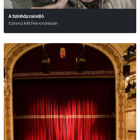
A Színházcsináló
Színmű Két Felvonásban
Thomas Bernhard