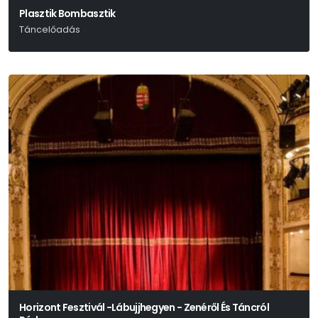
Plasztik Bombasztik
Táncelőadás
Horizont Fesztivál -Lábujjhegyen - Zenéről És Táncról