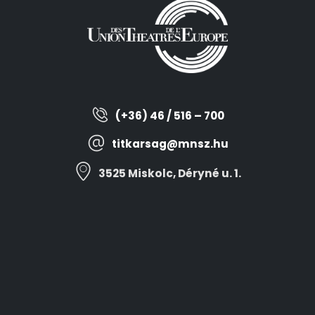
(+36) 46 / 516 – 700
titkarsag@mnsz.hu
3525 Miskolc, Déryné u. 1.