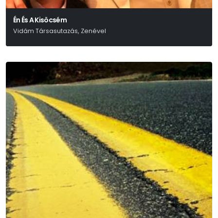
Én És A Kisöcsém
Vidám Társasutazás, Zenével
Eisemann – Szilágyi