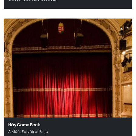
W. A. Mozart
Háy Come Beck
A Műút Folyóirat Estje