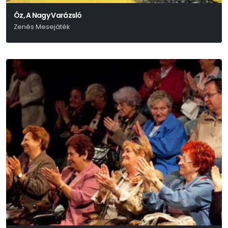
Óz, A Nagy Varázsló
Zenés Mesejáték
L. Frank Baum