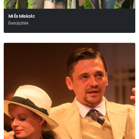
Mi És Miskolc
Életútjáték
Deres Péter - Szőcs Artur