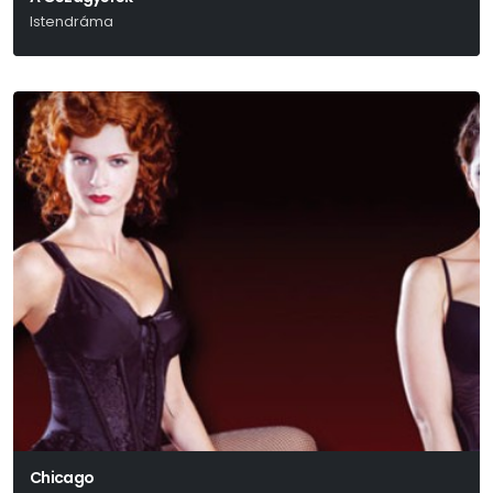
Istendráma
Háy János
Chicago