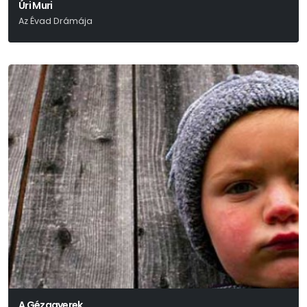
Úri Muri
Az Évad Drámája
Móricz Zsigmond
A Gézagyerek