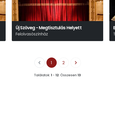
Új Szöveg - Megtisztulás Helyett
Felolvasószínház
1
2
Találatok:
1
-
12
.
Összesen
13