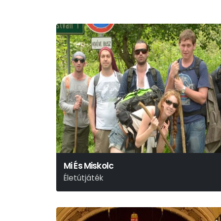
Mi És Miskolc
Életútjáték
Deres Péter - Szőcs Artur