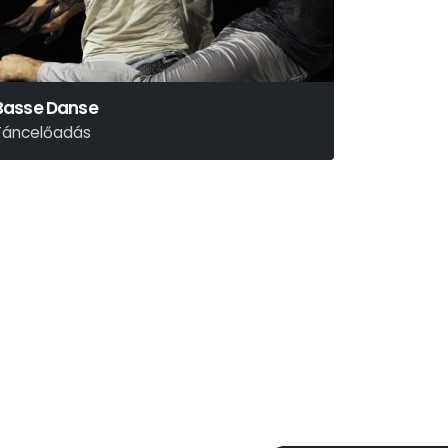
Basse Danse
Táncelőadás