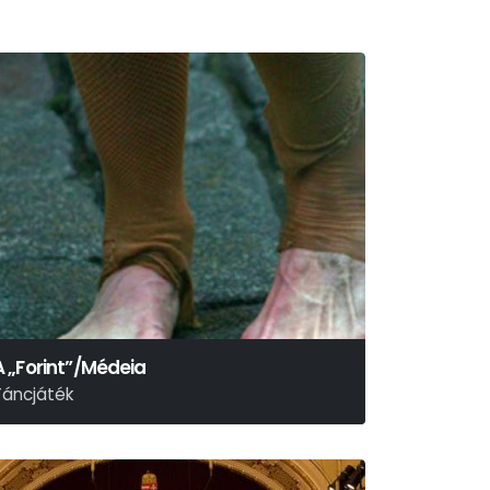
A „Forint”/Médeia
Táncjáték