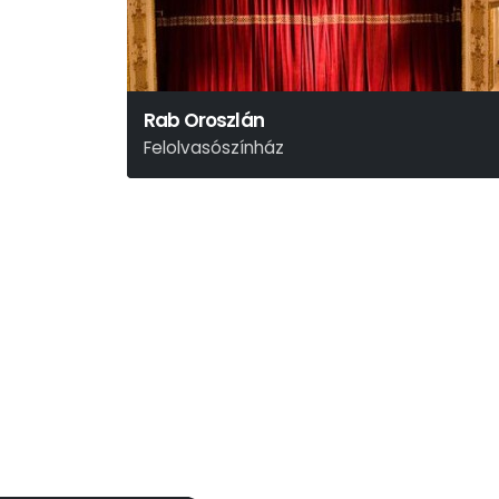
Rab Oroszlán
Felolvasószínház