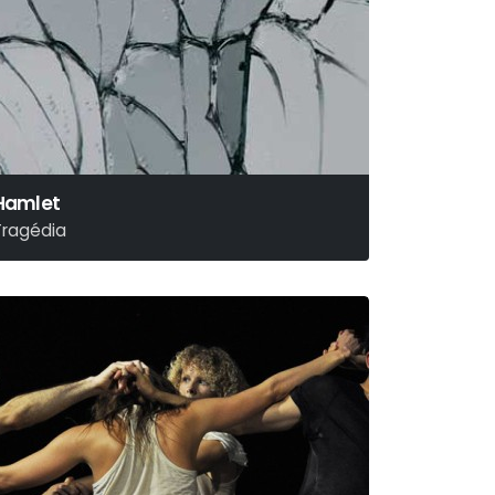
Hamlet
Tragédia
illiam Shakespeare