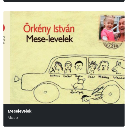
Wolfgang Amadeus Mozart
Meselevelek
Mese
Örkény István