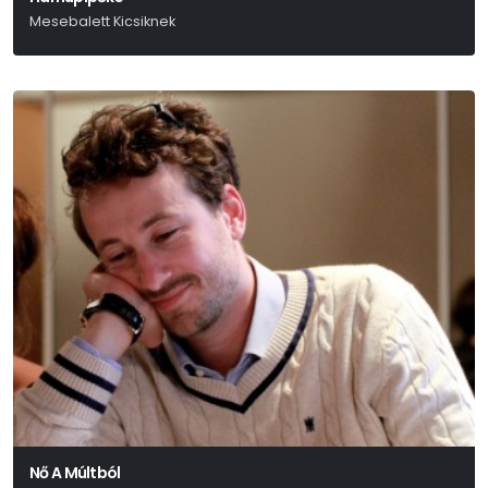
Mesebalett Kicsiknek
Szergej Prokofjev
Nő A Múltból