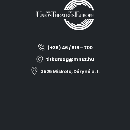
(+36) 46 / 516 – 700
titkarsag@mnsz.hu
3525 Miskolc, Déryné u. 1.