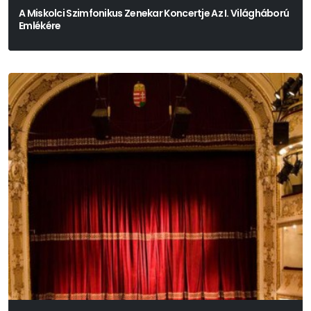
A Miskolci Szimfonikus Zenekar Koncertje Az I. Világháború
Emlékére