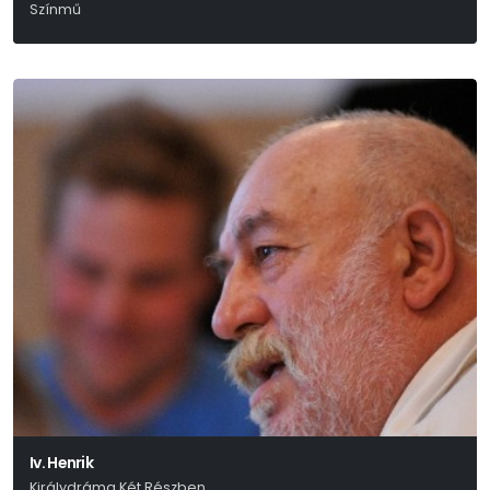
Színmű
Roland Schimmelpfennig
Iv. Henrik
Királydráma Két Részben