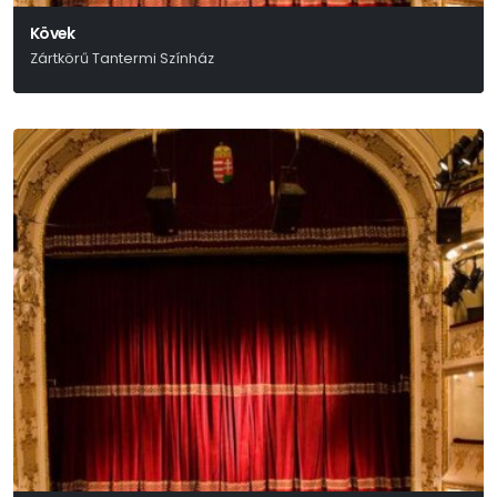
Kövek
Zártkörű Tantermi Színház
Stefo Nantsou-Tom Lycos