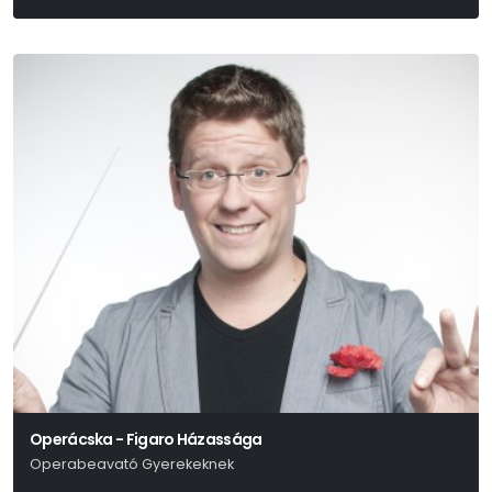
Örkény István
Operácska - Figaro Házassága
Operabeavató Gyerekeknek