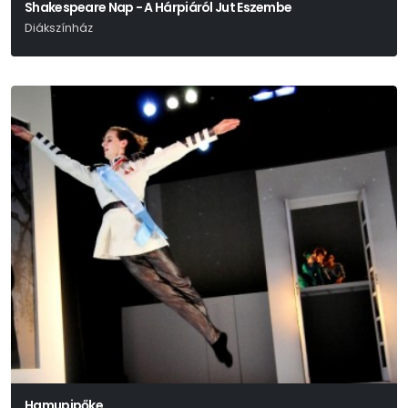
Shakespeare Nap - A Hárpiáról Jut Eszembe
Diákszínház
Hamupipőke