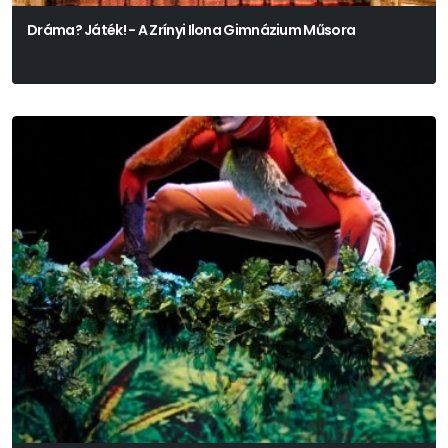
Dráma? Játék! - A Zrínyi Ilona Gimnázium Műsora