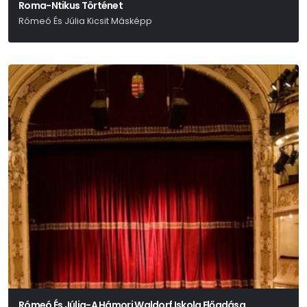
Roma-Ntikus Történet
Rómeó És Júlia Kicsit Másképp
Rómeó És Júlia-A Hámori Waldorf Iskola Előadása