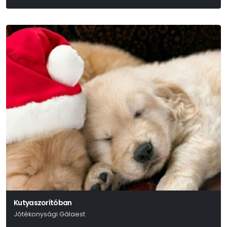
Kutyaszorítóban
Jótékonysági Gálaest