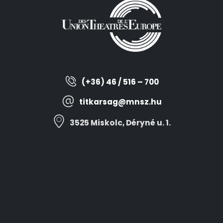
(+36) 46 / 516 – 700
titkarsag@mnsz.hu
3525 Miskolc, Déryné u. 1.