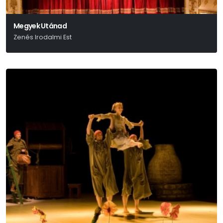
Megyek Utánad
Zenés Irodalmi Est
Dés András, Dés László, Grecsó Krisztián