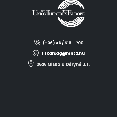
(+36) 46 / 516 – 700
titkarsag@mnsz.hu
3525 Miskolc, Déryné u. 1.