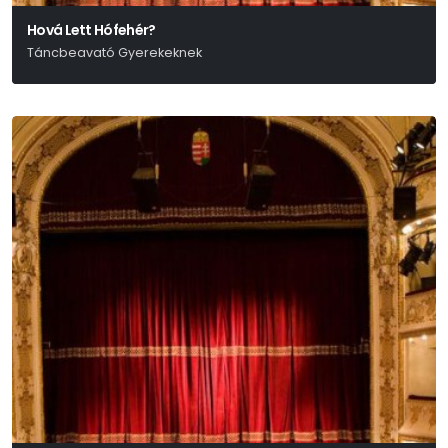
Hová Lett Hófehér?
Táncbeavató Gyerekeknek