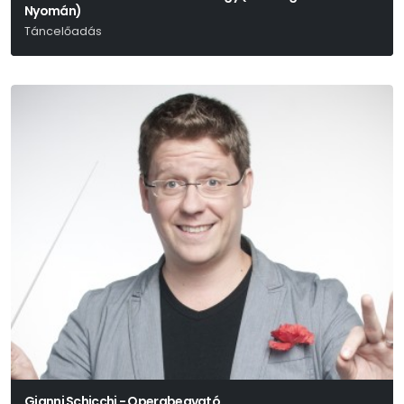
Nyomán)
Táncelőadás
Gianni Schicchi - Operabeavató