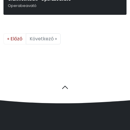
Operabeavató
Giacomo Puccini
« Előző
Következő »