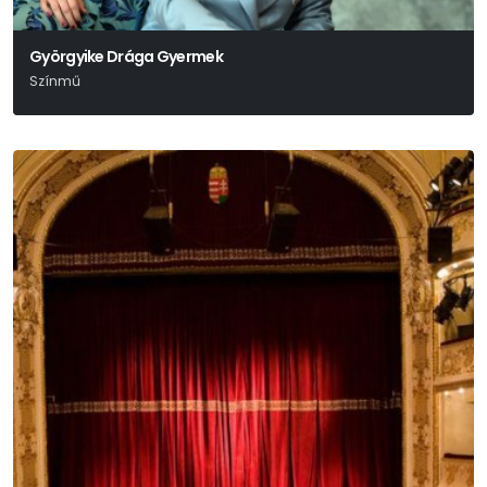
Györgyike Drága Gyermek
Színmű
Szomory Dezső