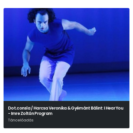
Dot.consla / Harcsa Veronika & Gyémánt Bálint: I Hear You
- Imre Zoltán Program
Táncelőadás