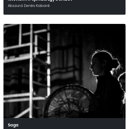
Abszurd Zenés Kabaré
Danyiil Harmsz Írásaiból
Saga