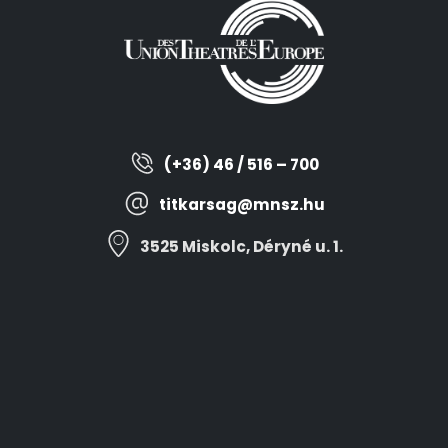
(+36) 46 / 516 – 700
titkarsag@mnsz.hu
3525 Miskolc, Déryné u. 1.