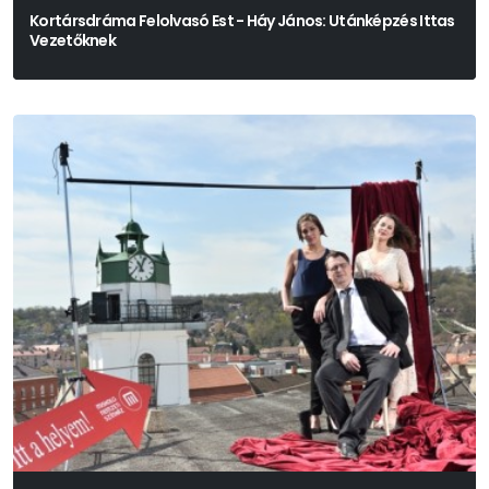
Kortársdráma Felolvasó Est - Háy János: Utánképzés Ittas
Vezetőknek