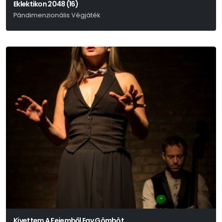
Eklektikon 2048 (16)
Pándimenzionális Végjáték
Benkó Bence - Fábián Péter - Zságer-Varga Ákos
Kivettem A Fejemből Egy Gömböt