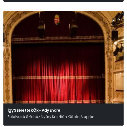
Pintér Béla
Így Szerettek Ők - Ady Endre
Felolvasó Színház Nyáry Krisztián Kötete Alapján