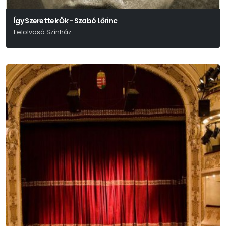
Így Szerettek Ők - Szabó Lőrinc
Felolvasó Színház
Nyáry Krisztián