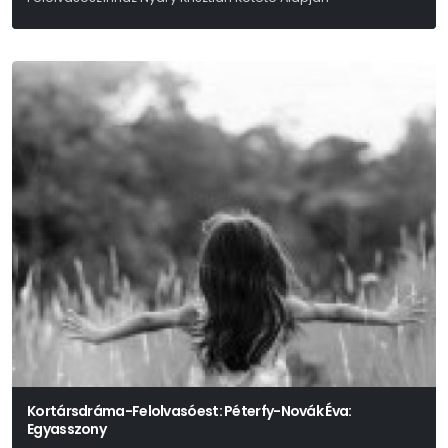
Nyáry Krisztián
Kortársdráma-Felolvasóest: Péterfy-Novák Éva:
Egyasszony