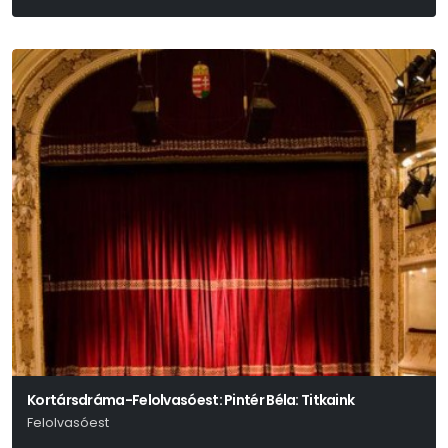
Színpadra Alkalmazta: Tasnádi István
Kortársdráma-Felolvasóest: Pintér Béla: Titkaink
Felolvasóest