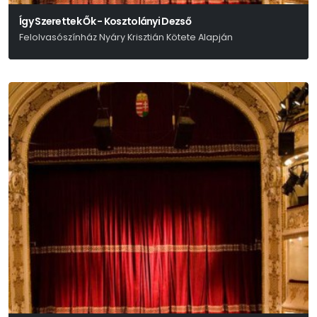
Így Szerettek Ők - Kosztolányi Dezső
Felolvasószínház Nyáry Krisztián Kötete Alapján
Nyáry Krisztián