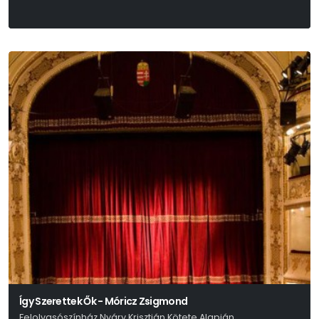
Így Szerettek Ők - Móricz Zsigmond
Felolvasószínház Nyáry Krisztián Kötete Alapján