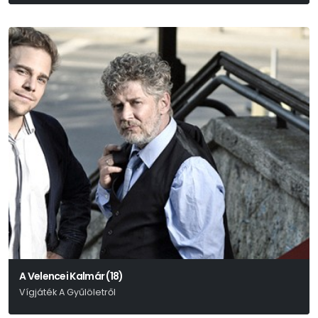
Petőfi Sándor
A Velencei Kalmár (18)
Vígjáték A Gyűlöletről
William Shakespeare Alapján Mohácsi István És Mohácsi János