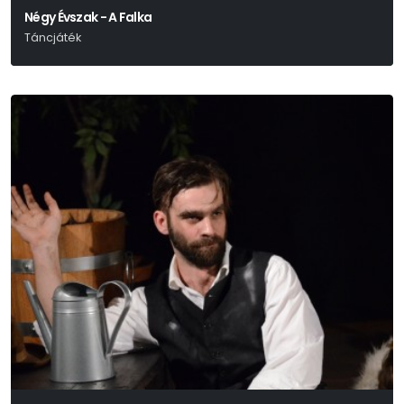
Négy Évszak - A Falka
Táncjáték
A Bartók Táncszínház Vendégjátéka