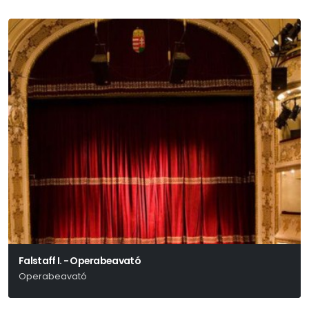
Falstaff I. - Operabeavató
Operabeavató
Giuseppe Verdi