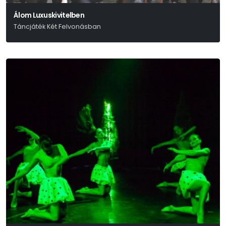
Álom Luxuskivitelben
Táncjáték Két Felvonásban
Truman Capote