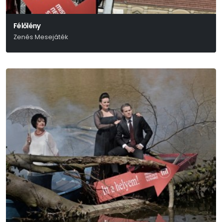
Félőlény
Zenés Mesejáték
Békés Pál-Várkonyi Mátyás