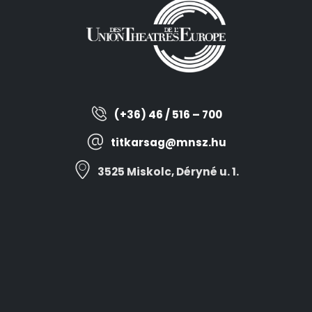
(+36) 46 / 516 – 700
titkarsag@mnsz.hu
3525 Miskolc, Déryné u. 1.