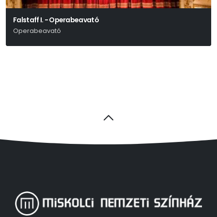
Falstaff I. - Operabeavató
Operabeavató
Giuseppe Verdi