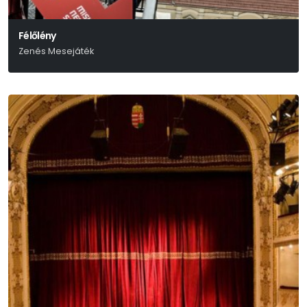
Félőlény
Zenés Mesejáték
Békés Pál-Várkonyi Mátyás