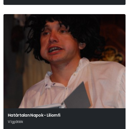
Szép Ernő
Határtalan Napok - Liliomfi
Vígjáték