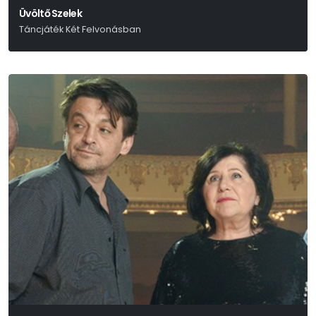
Üvöltő Szelek
Táncjáték Két Felvonásban
Emily Brontë