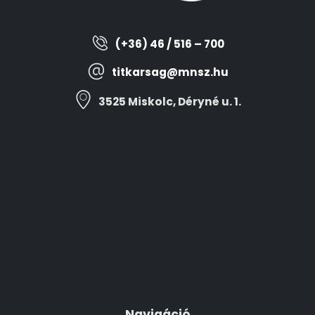
(+36) 46 / 516 – 700
titkarsag@mnsz.hu
3525 Miskolc, Déryné u. 1.
Navigáció