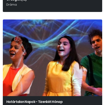
Dráma
Fjodor Mihajlovics Dosztojevszkij
Határtalan Napok - Tizenkét Hónap