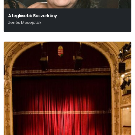
A Legkisebb Boszorkány
Zenés Mesejáték
Lázár Ervin Azonos Című Meséjét Színpadra Írta: Szabó Attila