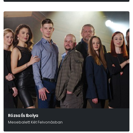
Szigligeti Ede
Rózsa És Ibolya
Mesebalett Két Felvonásban
Arany János