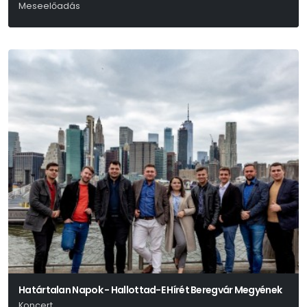
Meseelőadás
Eck Attila
Határtalan Napok - Hallottad-E Hírét Beregvár Megyének
Koncert