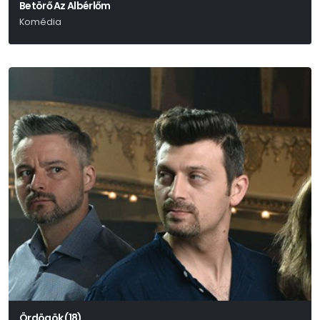
Betörő Az Albérlőm
Komédia
Graham Linehan
Ördögök (18)