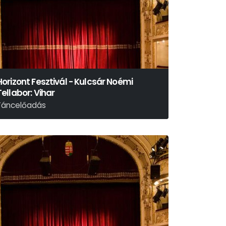
Horizont Fesztivál - Kulcsár Noémi
Tellabor: Vihar
Táncelőadás
illiam Shakespeare