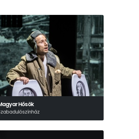
Magyar Hősök
Szabadulószínház
zabó Borbála