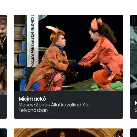
Micimackó
Mesés-Zenés Állatkavalkád Két
Felvonásban
Alan Alexander Milne
S