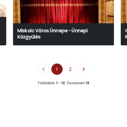
Miskolc Város Ünnepe - Ünnepi
Közgyűlés
1
2
Találatok:
1
-
12
.
Összesen
13