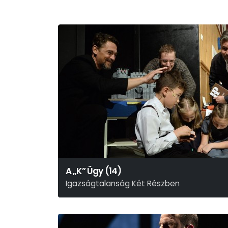
A „K” Ügy (14)
Igazságtalanság Két Részben
Rusznyák Gábor