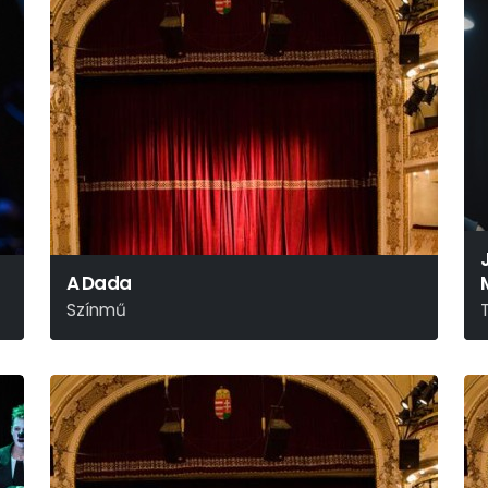
A Dada
Színmű
Bródy Sándor