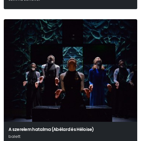
Georg Büchner
A szerelem hatalma (Abélard és Héloise)
balett