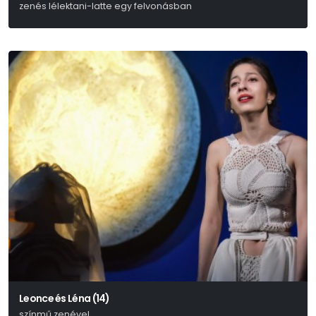
zenés lélektani-latte egy felvonásban
Leonce és Léna (14)
színmű zenével