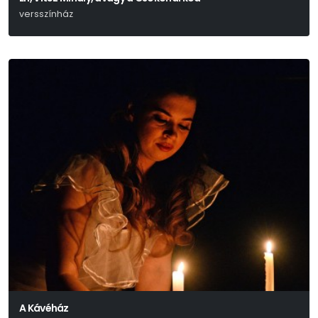
versszínház
A Kávéház