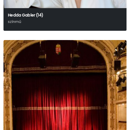
Hedda Gabler (14)
színmű
Henrik Ibsen Drámája Alapján