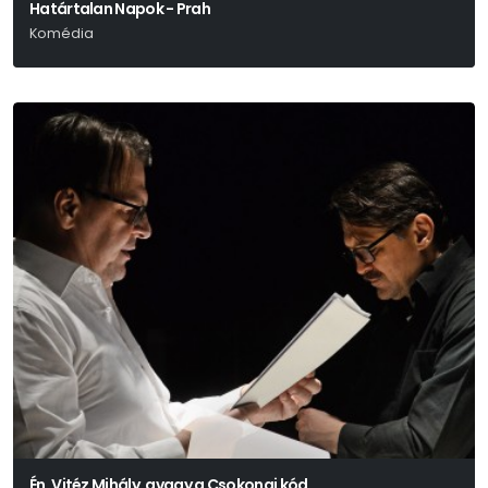
Határtalan Napok - Prah
Komédia
Spiró György
Én, Vitéz Mihály, avagy a Csokonai kód