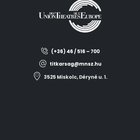
(+36) 46 / 516 – 700
titkarsag@mnsz.hu
3525 Miskolc, Déryné u. 1.