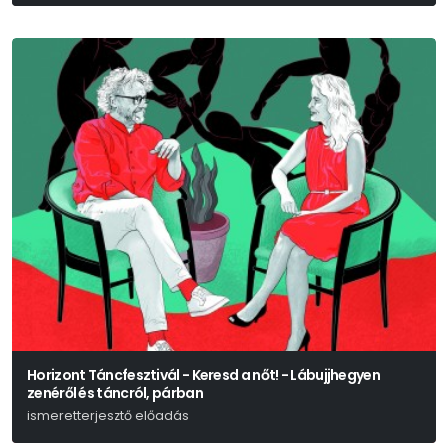
Horizont Táncfesztivál - Keresd a nőt! - Lábujjhegyen
zenéről és táncról, párban
ismeretterjesztő előadás