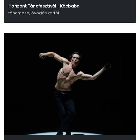
Horizont Táncfesztivál - Kócbaba
táncmese, óvodás kortól