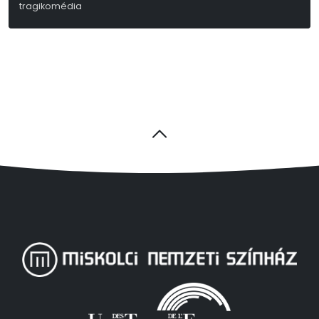
tragikomédia
Kerékgyártó István