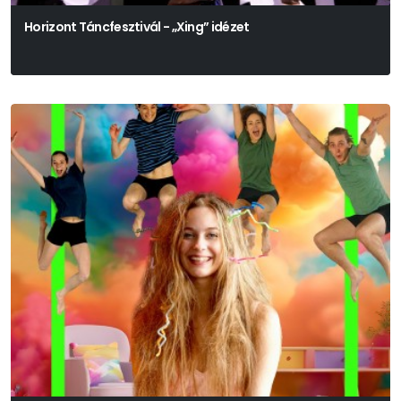
Horizont Táncfesztivál - „Xing” idézet