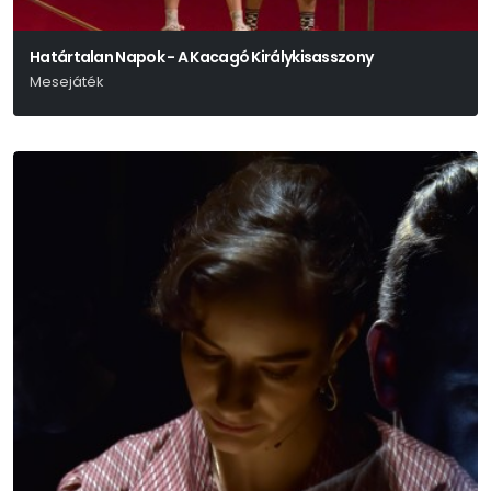
Határtalan Napok - A Kacagó Királykisasszony
Mesejáték
N. Tóth Anikó