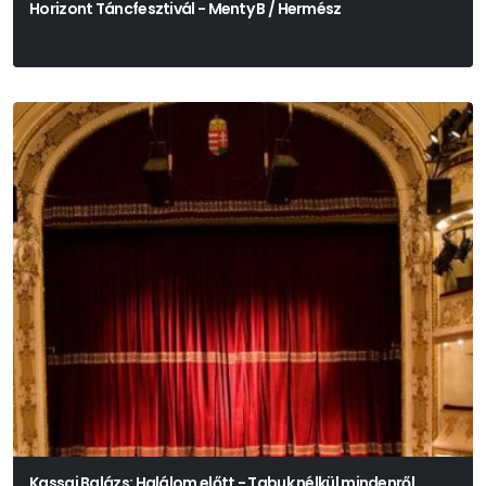
Horizont Táncfesztivál - Menty B / Hermész
Kassai Balázs: Halálom előtt - Tabuk nélkül mindenről