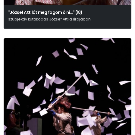
"József Attilát meg fogom ölni..." (18)
szubjektív kutakodás József Attila lírájában