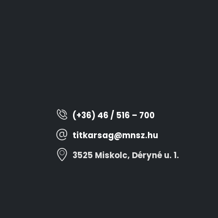
(+36) 46 / 516 – 700
titkarsag@mnsz.hu
3525 Miskolc, Déryné u. 1.