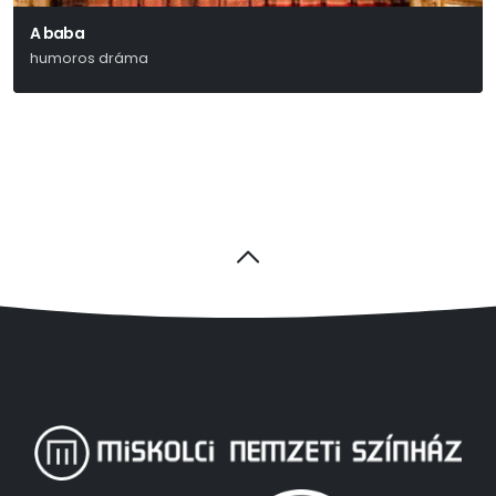
A baba
humoros dráma
Miro Gavran