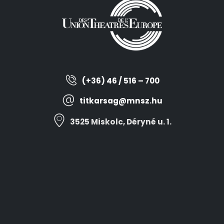
(+36) 46 / 516 – 700
titkarsag@mnsz.hu
3525 Miskolc, Déryné u. 1.