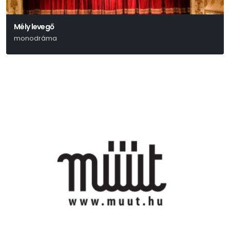
Mély levegő
monodráma
Halász Rita