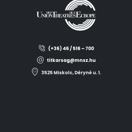
(+36) 46 / 516 – 700
titkarsag@mnsz.hu
3525 Miskolc, Déryné u. 1.