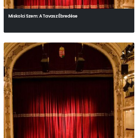
Miskolci Szem: A Tavasz Ébredése