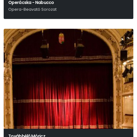
Operácska - Nabucco
Opera-Beavató Sorozat
Verdi
Továbbélő Móricz