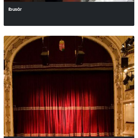
Ibusár