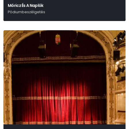
Móricz És A Naplók
Pódiumbeszélgetés