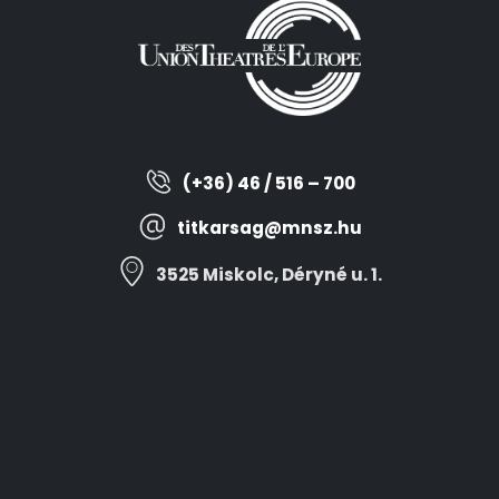
(+36) 46 / 516 – 700
titkarsag@mnsz.hu
3525 Miskolc, Déryné u. 1.