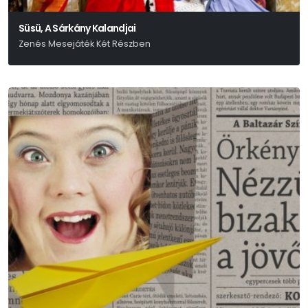
Süsü, A Sárkány Kalandjai
Zenés Mesejáték Két Részben
Csukás István