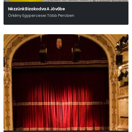
Nézzünk Bizakodva A Jövőbe
Örkény Egypercesei Több Percben
Örkény István