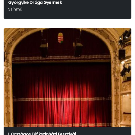
Györgyike Drága Gyermek
Színmű
Szomory Dezső
I. Országos Diákszínházi Fesztivál