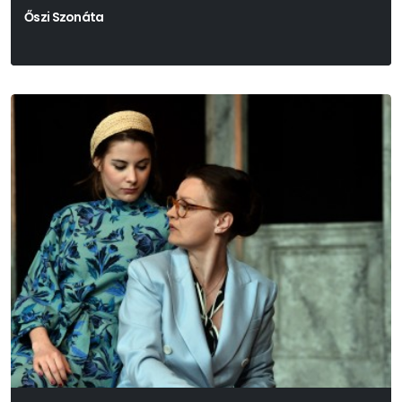
Őszi Szonáta
Ingmar Bergman