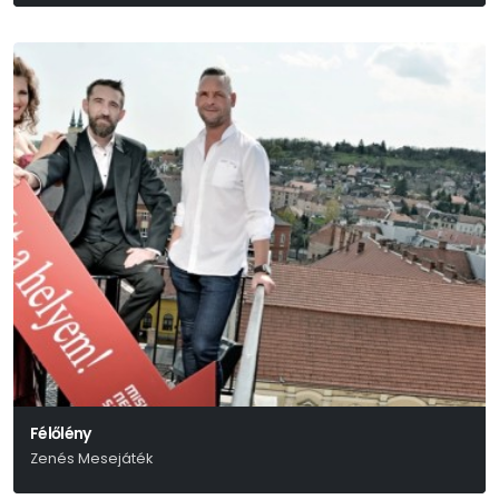
Giacomo Puccini
Félőlény
Zenés Mesejáték
Békés Pál-Várkonyi Mátyás