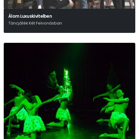
Álom Luxuskivitelben
Táncjáték Két Felvonásban
Truman Capote