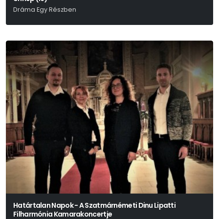
Dráma Egy Részben
David Eldridge
Határtalan Napok - A Szatmárnémeti Dinu Lipatti
Filharmónia Kamarakoncertje