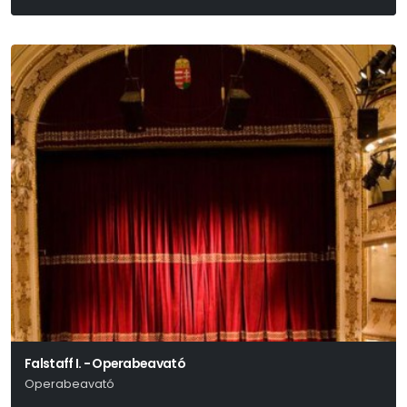
William Shakespeare Alapján Mohácsi István És Mohácsi János
Falstaff I. - Operabeavató
Operabeavató