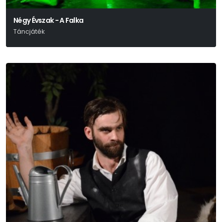
Négy Évszak - A Falka
Táncjáték
A Bartók Táncszínház Vendégjátéka