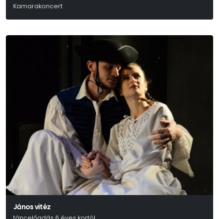
Kamarakoncert
János vitéz
táncelőadás 6 éves kortól