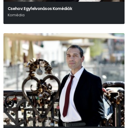
Csehov: Egyfelvonásos Komédiák
Komédia
Anton Pavlovics Csehov