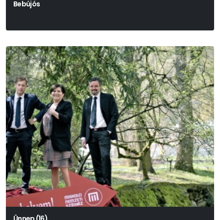
Bebújós
Pass Andrea
Ünnep (16)