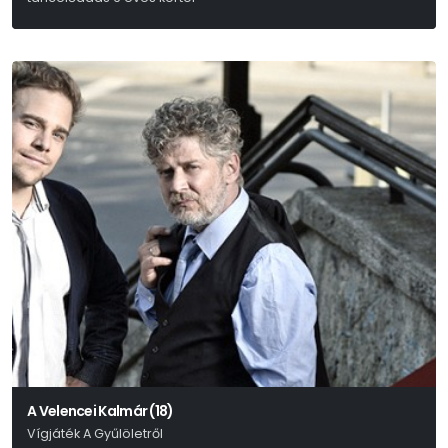
Petőfi Sándor
A Velencei Kalmár (18)
Vígjáték A Gyűlöletről