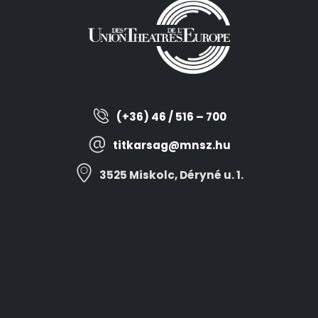
(+36) 46 / 516 – 700
titkarsag@mnsz.hu
3525 Miskolc, Déryné u. 1.