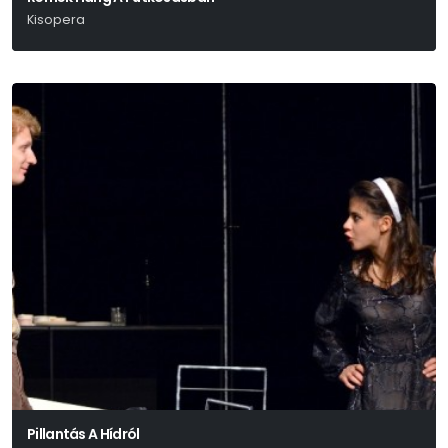
Kisopera
Sáry László
Pillantás A Hídról