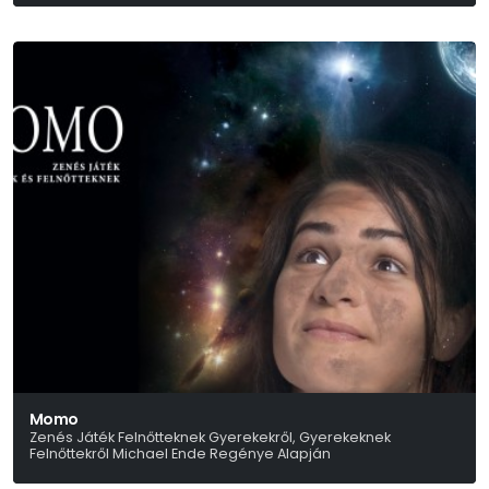
Momo
Zenés Játék Felnőtteknek Gyerekekről, Gyerekeknek
Felnőttekről Michael Ende Regénye Alapján
Faragó Zsuzsa-Laboda Kornél