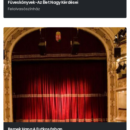
Füveskönyvek-Az Élet Nagy Kérdései
Felolvasószínház
Hamvas Béla – Márai Sándor – Weöres Sándor
Remek Hang A Futkosásban