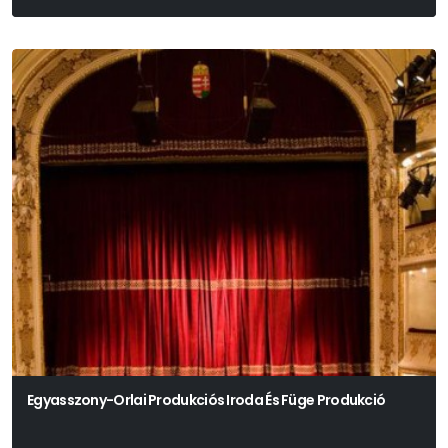
Egyasszony-Orlai Produkciós Iroda És Füge Produkció
Péterfy-Novák Éva