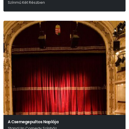
Színmű Két Részben
Arthur Miller
A Csemegepultos Naplója
Stand Up Comedy Színház