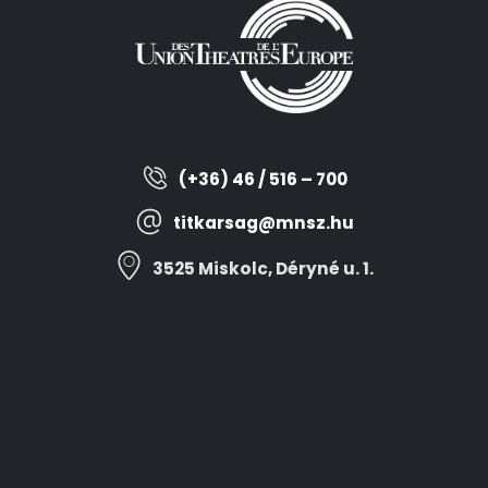
(+36) 46 / 516 – 700
titkarsag@mnsz.hu
3525 Miskolc, Déryné u. 1.