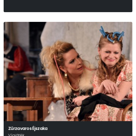
Zűrzavaros Éjszaka
Vígjáték