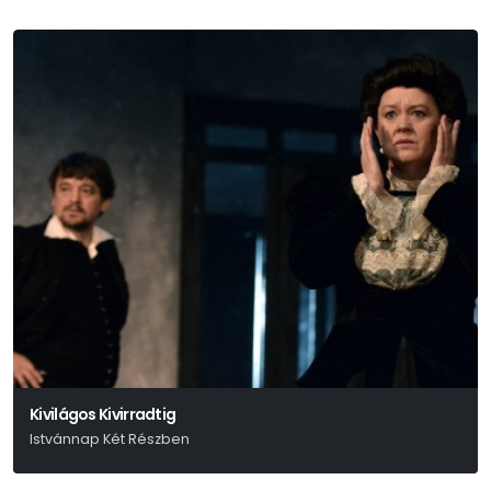
Kivilágos Kivirradtig
Istvánnap Két Részben
Móricz Zsigmond