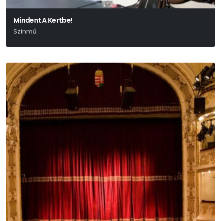
Mindent A Kertbe!
Színmű
Edward Albee