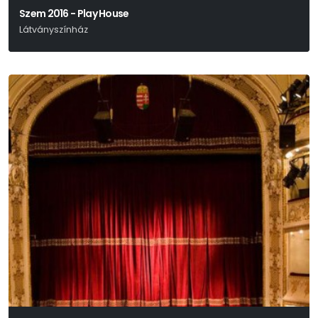
Szem 2016 - Play House
Látványszínház
Az Előadás Martin Crimp Azonos Című Drámája Ihlette.