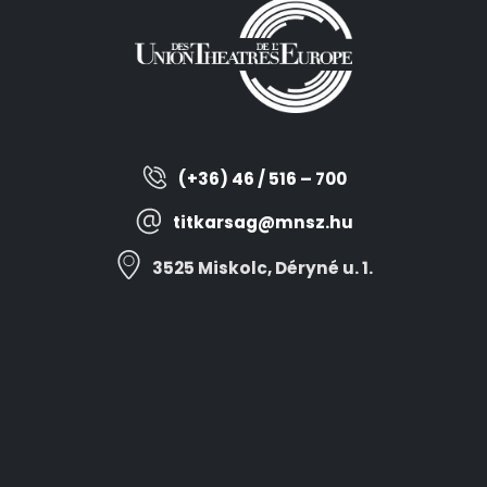
(+36) 46 / 516 – 700
titkarsag@mnsz.hu
3525 Miskolc, Déryné u. 1.