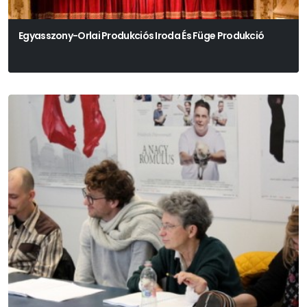
Egyasszony-Orlai Produkciós Iroda És Füge Produkció
Péterfy-Novák Éva