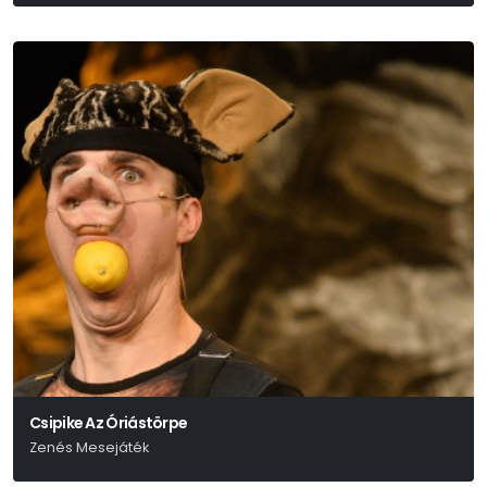
William Shakespeare
Csipike Az Óriástörpe
Zenés Mesejáték
Fodor Sándor - Nagy Nándor