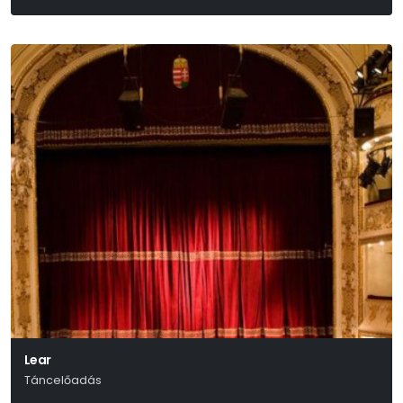
Gionacchino Rossini
Lear
Táncelőadás