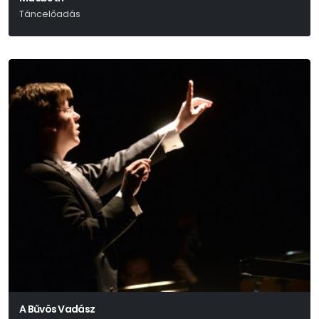
Táncelőadás
William Shakespeare
A Bűvös Vadász