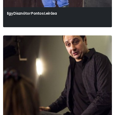
Egy Disznótor Pontos Leírása
Soóky László