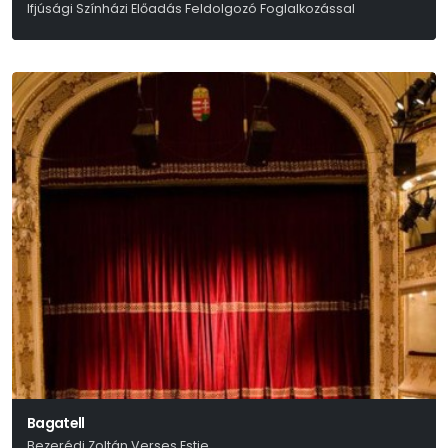
Ifjúsági Színházi Előadás Feldolgozó Foglalkozással
Edward Bond
Bagatell
Bezerédi Zoltán Verses Estje