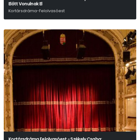
Előtt Vonulnak El
Kortársdráma-Felolvasóest
Borbély Szilárd
Kortársdráma Felolvasóest - Székely Csaba: