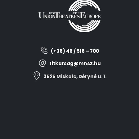
(+36) 46 / 516 – 700
titkarsag@mnsz.hu
3525 Miskolc, Déryné u. 1.