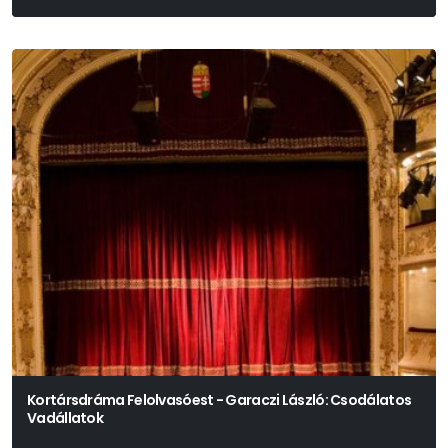
Babits Mihály
Kortársdráma Felolvasóest - Garaczi László: Csodálatos
Vadállatok
Garaczi László