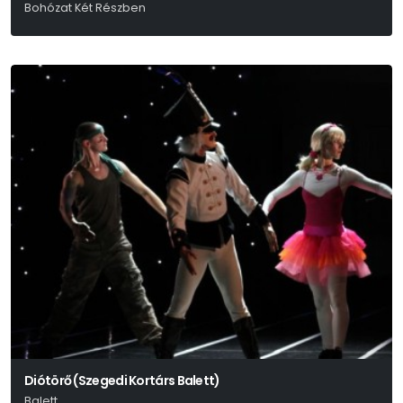
Bohózat Két Részben
Georges Feydeau
Diótörő (Szegedi Kortárs Balett)
Balett