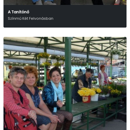
A Tanítónő
Színmű Két Felvonásban
Bródy Sándor