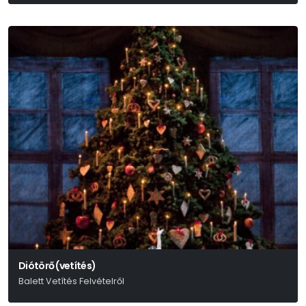
A Kiev City Balett Előadása
Diótörő (vetítés)
Balett Vetítés Felvételről
Pjotr Iljics Csajkovszkij