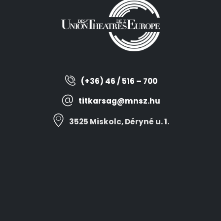
(+36) 46 / 516 – 700
titkarsag@mnsz.hu
3525 Miskolc, Déryné u. 1.