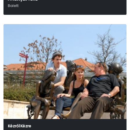
Balett
Kézről Kézre