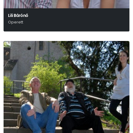
Lili Bárónő
Operett
Huszka Jenő-Martos Ferenc