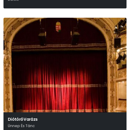
Diótörő Varázs
Ünnep És Tánc