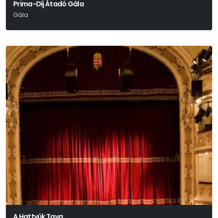
Prima-Díj Átadó Gála
Gála
A Hattyúk Tava