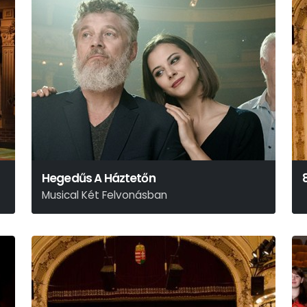
Hegedűs A Háztetőn
Musical Két Felvonásban
Joseph Stein - Jerry Bock - Sheldon Harnick