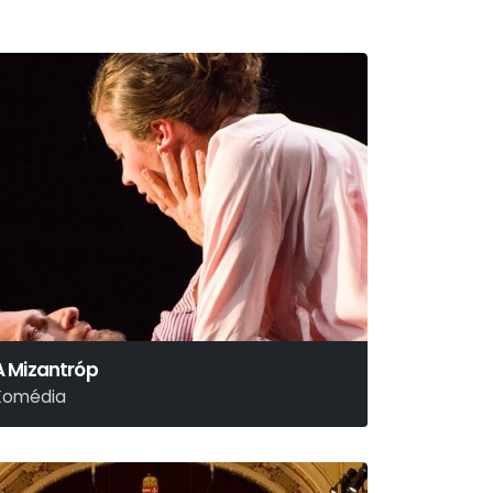
A Mizantróp
Komédia
oliére