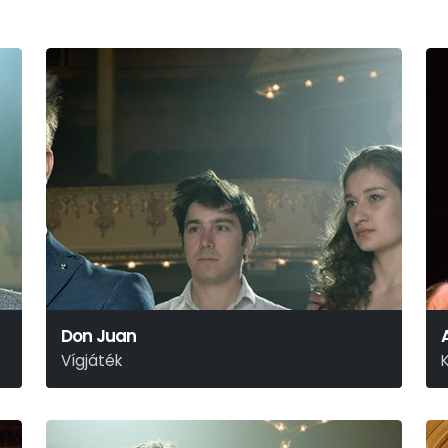
Don Juan
Vígjáték
Molière
M