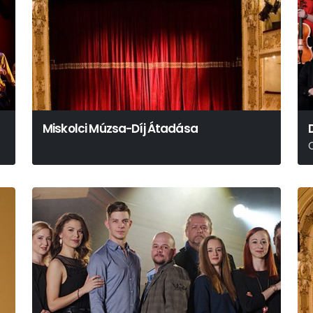
Miskolci Múzsa-Díj Átadása
G