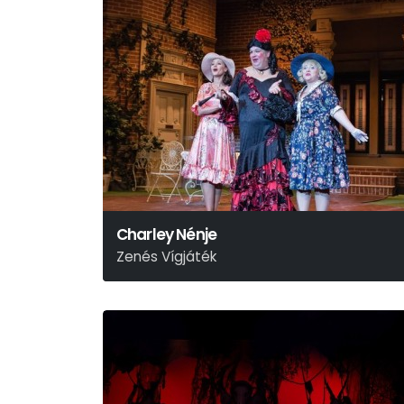
Charley Nénje
Zenés Vígjáték
Brandon Thomas – Aldobolyi Nagy György – Szenes
Iván