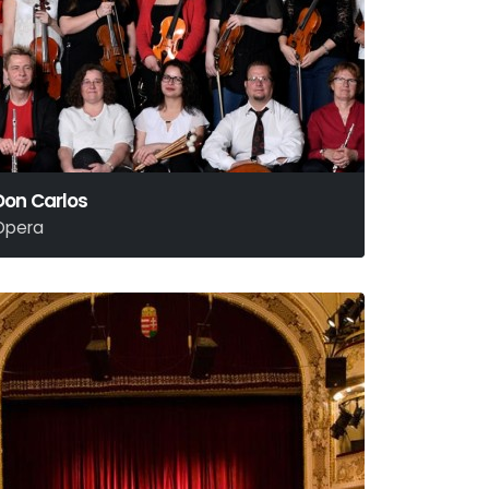
Don Carlos
Opera
iuseppe Verdi