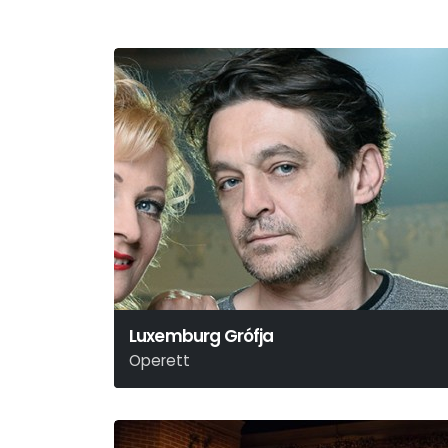
Luxemburg Grófja
Operett
Lehár Ferenc