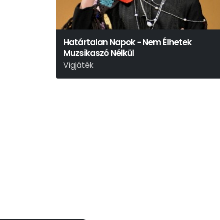
Határtalan Napok - Nem Élhetek
Muzsikaszó Nélkül
Vígjáték
Móricz Zsigmond