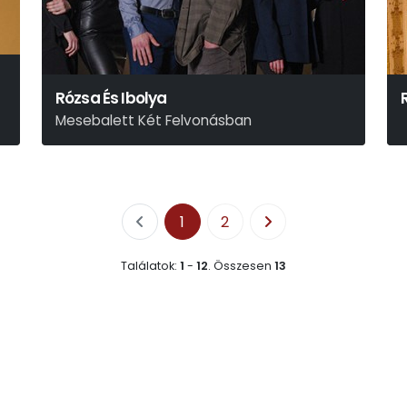
Rózsa És Ibolya
Mesebalett Két Felvonásban
Arany János
1
2
Találatok:
1
-
12
.
Összesen
13