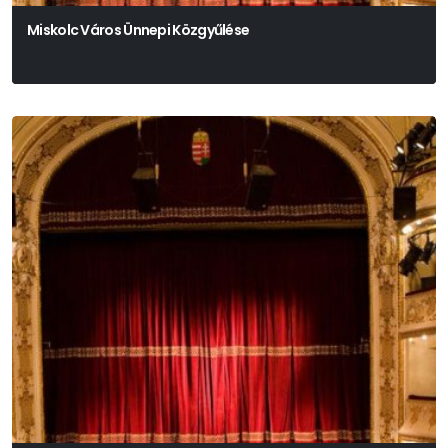
Miskolc Város Ünnepi Közgyűlése