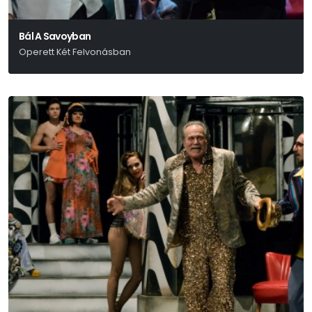
Bál A Savoyban
Operett Két Felvonásban
Ábrahám Pál