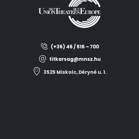
(+36) 46 / 516 – 700
titkarsag@mnsz.hu
3525 Miskolc, Déryné u. 1.