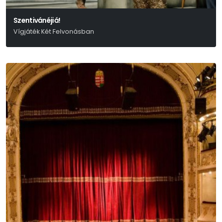
Szentivánéjiá!
Vígjáték Két Felvonásban
Shakespeare Címében Is Hasonló Vígjátéka Alapján Nádasdy Ádám
Fordítását Felhasználva Írta: Rusznyák Gábor