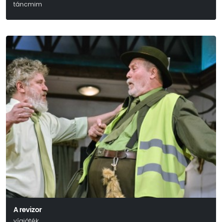
táncmim
Petőfi Sándor
A revizor
vígjáték