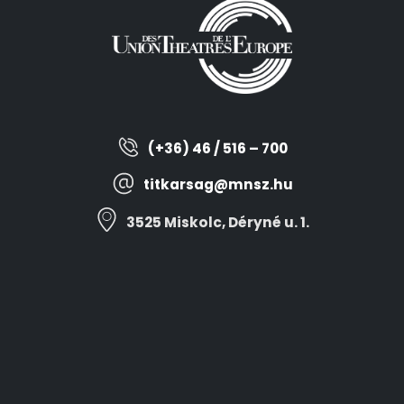
(+36) 46 / 516 – 700
titkarsag@mnsz.hu
3525 Miskolc, Déryné u. 1.