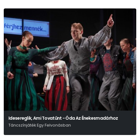
Idesereglik, Ami Tovatűnt - Óda Az Énekesmadárhoz
Táncszínjáték Egy Felvonásban