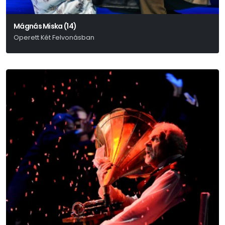
Mágnás Miska (14)
Operett Két Felvonásban
Szirmai Albert – Bakonyi Károly – Gábor Andor