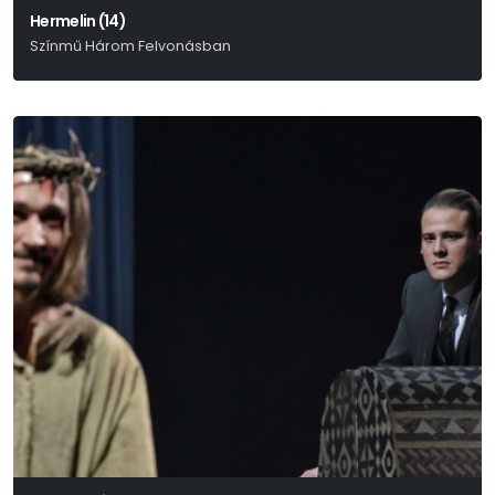
Hermelin (14)
Színmű Három Felvonásban
Majdnem Szomory Dezső