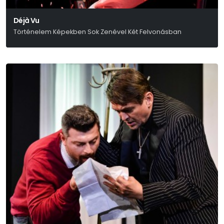
Déjà Vu
Történelem Képekben Sok Zenével Két Felvonásban
Ari-Nagy Barbara – Bodor Johanna – Szabó Máté