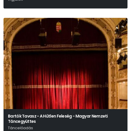
Nyikolaj Vasziljevics Gogol:
Bartók Tavasz - A Hűtlen Feleség - Magyar Nemzeti
Táncegyüttes
Táncelőadás