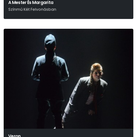
A Mester És Margarita
Színmű Két Felvonásban
Mihail Bulgakov:
Veron