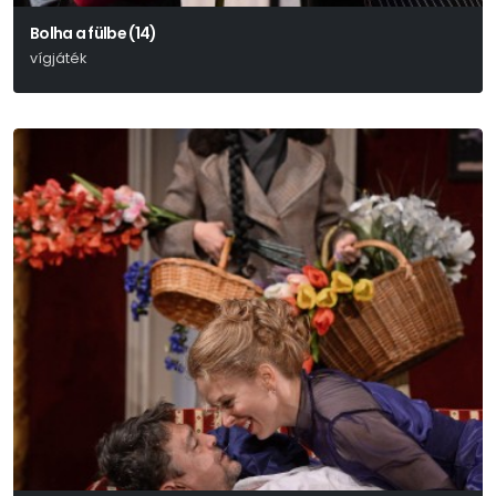
Bolha a fülbe (14)
vígjáték
Georges Feydeau