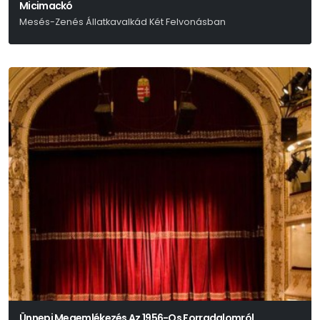
Micimackó
Mesés-Zenés Állatkavalkád Két Felvonásban
Alan Alexander Milne
Ünnepi Megemlékezés Az 1956-Os Forradalomról