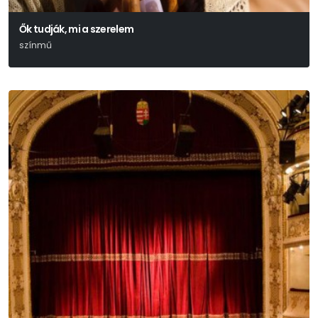
Ők tudják, mi a szerelem
színmű
Hubay Miklós