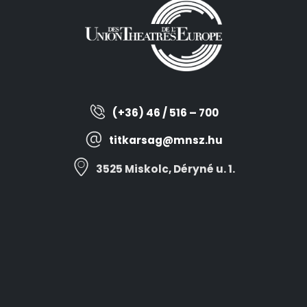
(+36) 46 / 516 – 700
titkarsag@mnsz.hu
3525 Miskolc, Déryné u. 1.