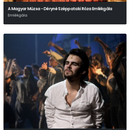
A Magyar Múzsa - Déryné Széppataki Róza Emlékgála
Emlékgála