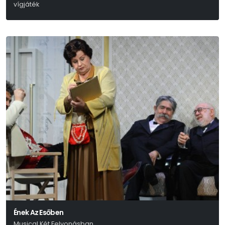
vígjáték
Ray Cooney
Ének Az Esőben
Musical Két Felvonásban