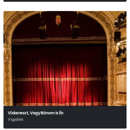
Jacques Offenbach
Vízkereszt, Vagy Bánom Is Én
Vígjáték
William Shakespeare