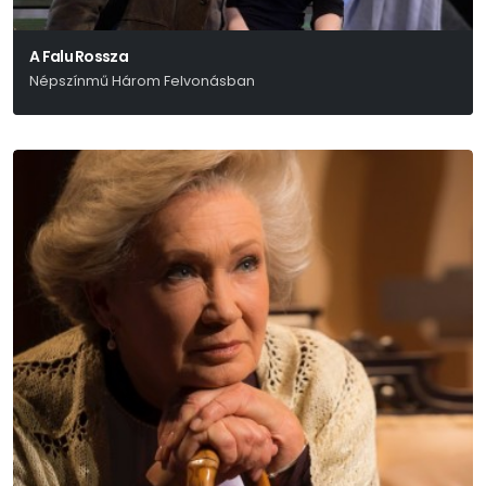
A Falu Rossza
Népszínmű Három Felvonásban
Tóth Ede Után És Helyett Kovács Márton – Mohácsi Testvérek