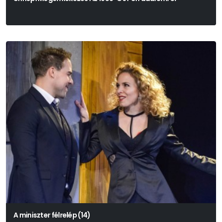
A miniszter félrelép (14)