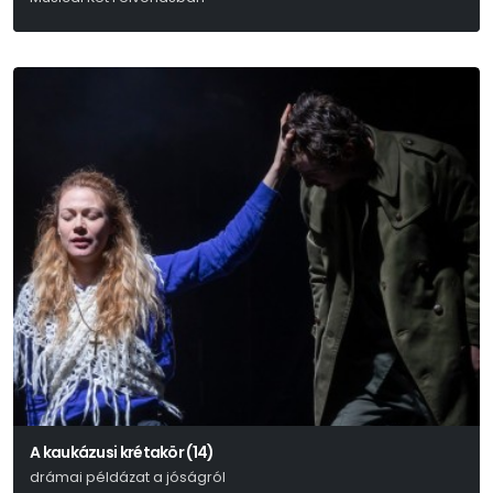
Betty Comden-Adolph Green-Nacio Herb Brown-Arthur Freed
A kaukázusi krétakör (14)
drámai példázat a jóságról