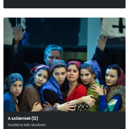
A szálemiek (12)
hisztéria két részben