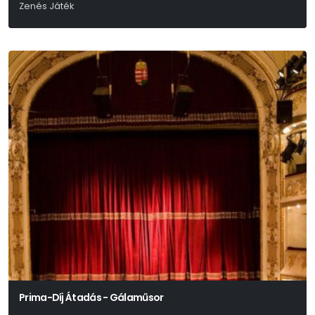
Zenés Játék
Mikszáth Kálmán
Prima-Díj Átadás - Gálaműsor