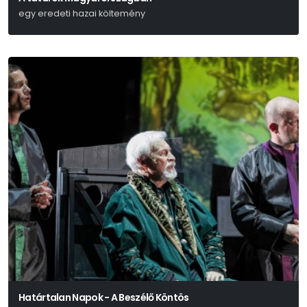
egy eredeti hazai költemény
Kisfaludy Károly
Határtalan Napok - A Beszélő Köntös