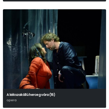
A kékszakállú herceg vára (16)
opera
Bartók Béla