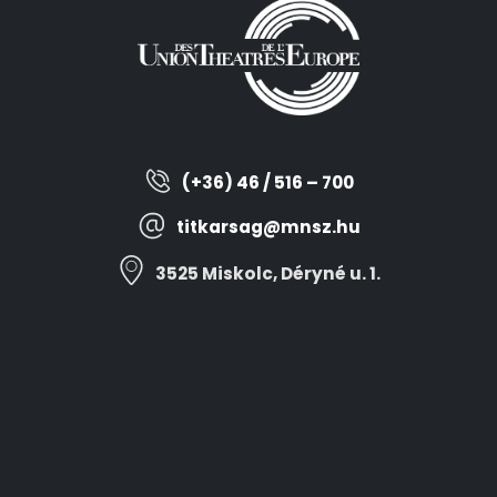
(+36) 46 / 516 – 700
titkarsag@mnsz.hu
3525 Miskolc, Déryné u. 1.