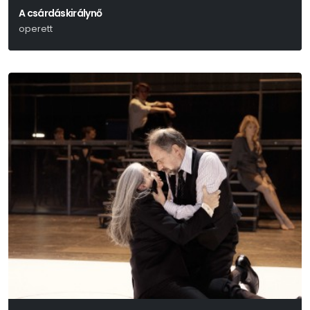
A csárdáskirálynő
operett
Kálmán Imre-Leo Stein- Jenbach Béla