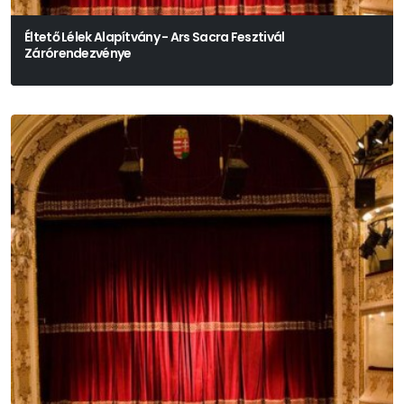
Éltető Lélek Alapítvány - Ars Sacra Fesztivál
Zárórendezvénye