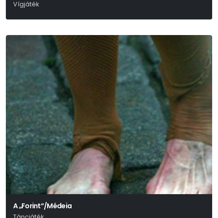
Vígjáték
Molière
A „Forint”/Médeia
Táncjáték