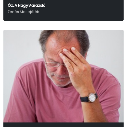
Óz, A Nagy Varázsló
Zenés Mesejáték
L. Frank Baum