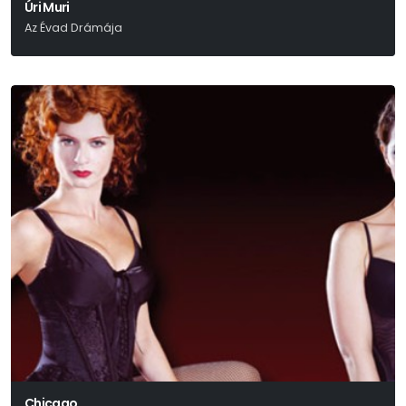
Úri Muri
Az Évad Drámája
Móricz Zsigmond
Chicago