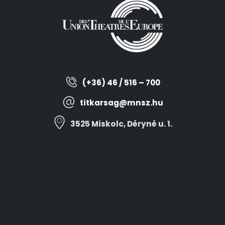
(+36) 46 / 516 – 700
titkarsag@mnsz.hu
3525 Miskolc, Déryné u. 1.