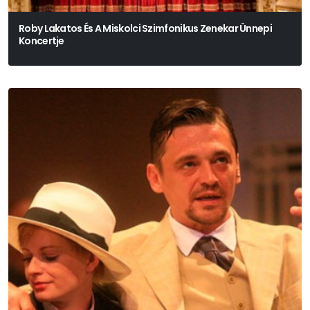
Roby Lakatos És A Miskolci Szimfonikus Zenekar Ünnepi
Koncertje