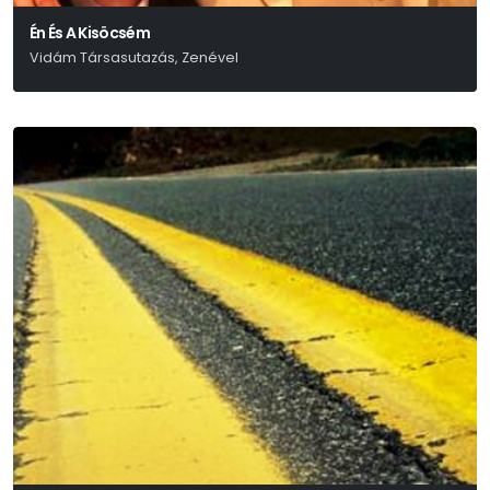
Én És A Kisöcsém
Vidám Társasutazás, Zenével
Eisemann – Szilágyi