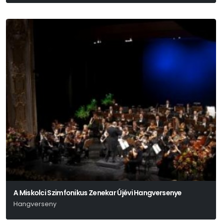
P. I. Csajkovszkij
A Miskolci Szimfonikus Zenekar Újévi Hangversenye
Hangverseny