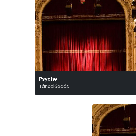
Psyche
Táncelőadás
Weöres Sándor