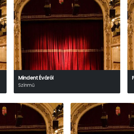
Mindent Éváról
Színmű
Mary Orr