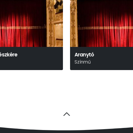
Fészkére
Aranytó
Színmű
Ernest Thompson