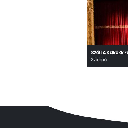
Száll A Kakukk 
Színmű
Ken Kesey