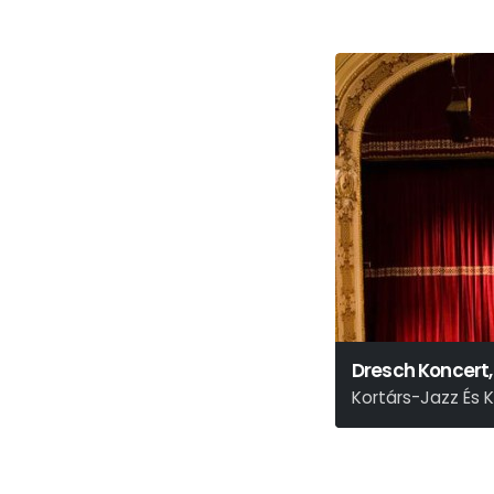
Dresch Koncert
Kortárs-Jazz És 