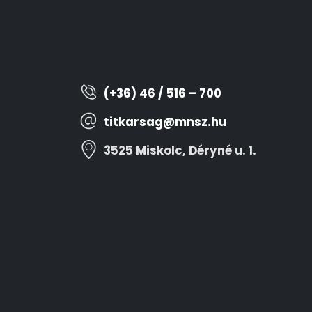
(+36) 46 / 516 – 700
titkarsag@mnsz.hu
3525 Miskolc, Déryné u. 1.