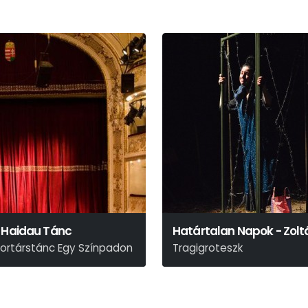
, Haidau Tánc
Határtalan Napok - Zol
Kortárstánc Egy Színpadon
Tragigroteszk
Zelei Miklós