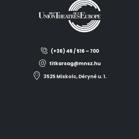
(+36) 46 / 516 – 700
titkarsag@mnsz.hu
3525 Miskolc, Déryné u. 1.