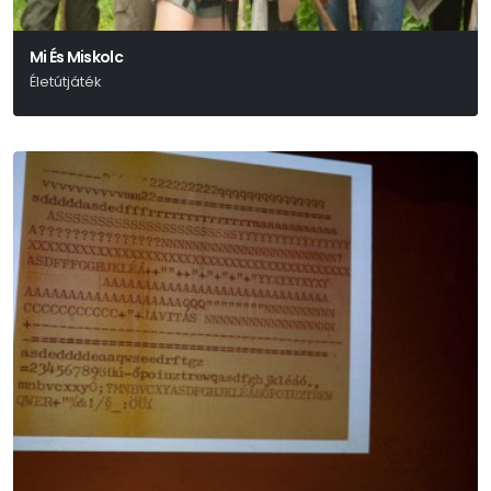
Mi És Miskolc
Életútjáték
Deres Péter - Szőcs Artur