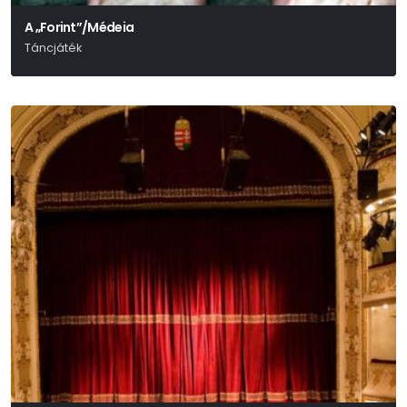
A „Forint”/Médeia
Táncjáték