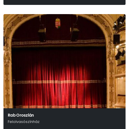
William Shakespeare
Rab Oroszlán
Felolvasószínház