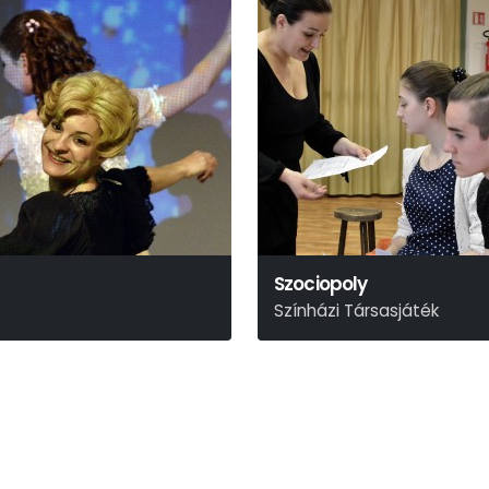
Szociopoly
Színházi Társasjáték
Fábián Gábor