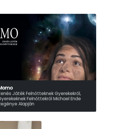
Momo
Zenés Játék Felnőtteknek Gyerekekről,
Gyerekeknek Felnőttekről Michael Ende
Regénye Alapján
aragó Zsuzsa-Laboda Kornél