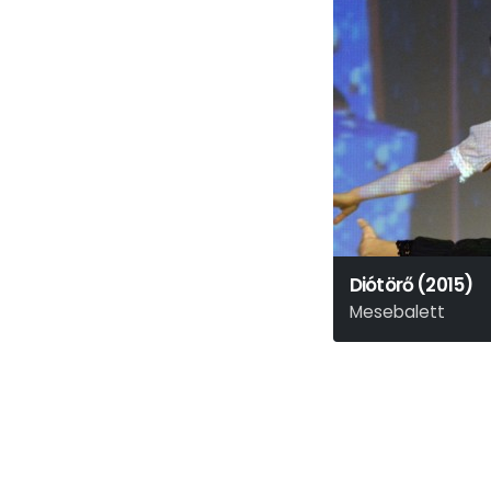
Diótörő (2015)
Mesebalett
Csajkovszkij