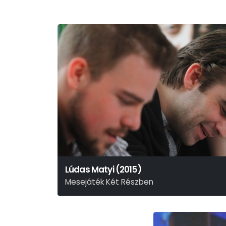
Lúdas Matyi (2015)
Mesejáték Két Részben
Fazekas Mihály – Schwajda György