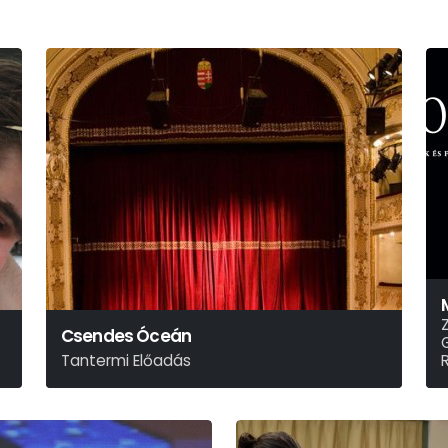
Csendes Óceán
Tantermi Előadás
Róbert Júlia
F